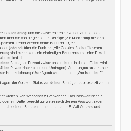
re Dateien ablegt und die zwischen den einzelnen Aufrufen des
onen über die von dir gelesenen Beiträge (zur Markierung dieser als
speichert. Ferner werden deine Benutzer-ID, ein
t du jederzeit über die Funktion „Alle Cookies löschen“ löschen.
rierung sind mindestens ein eindeutiger Benutzername, eine E-Mail-
be ersichtlich.
einen Beitrag als Entwurf zwischenspeicherst. In diesen Fällen wird
 zählen Private Nachrichten und Umfragen), Änderungen an zentralen
er-Kennzeichnung (User Agent) wird nur in der „Wer ist online?“-
agen, der Gelesen-Status von deinen Beiträgen oder explizit von dir
einer Vielzahl von Webseiten zu verwenden. Das Passwort ist dein
 oder ein Dritter berechtigterweise nach deinem Passwort fragen.
dann nach deinem Benutzernamen und deiner E-Mail-Adresse und