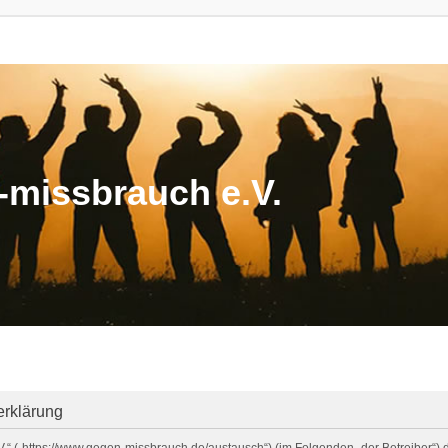
missbrauch e.V.
erklärung
V.“ („https://www.gegen-missbrauch.de/austausch“) (im Folgenden „der Betreiber