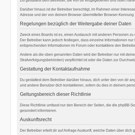
Du gestattest dem Betreiber, die von dir eingegebenen und oben nähe
Darüber hinaus ist der Betreiber berechtigt, im Rahmen einer Interes
Adresse und der von deinem Browser übermittelter Browser-Kennung zu
Regelungen bezüglich der Weitergabe deiner Daten
Zweck eines Boards ist es, einen Austausch mit anderen Personen zu erm
Der Betreiber kann jedoch festlegen, dass einzelne Informationen nur 
entsprechenden Informationen im Forum oder kontaktiere den Betreiber
Andere als die oben genannten Daten wird der Betreiber nur mit deiner
Strafverfolgungsbehörden) verpflichtet ist oder die Daten zur Durchsetz
Gestattung der Kontaktaufnahme
Du gestattest dem Betreiber darüber hinaus, dich unter den von dir an
und andere Benutzer dich kontaktieren, sofern du dies in deinem persö
Geltungsbereich dieser Richtlinie
Diese Richtlinie umfasst nur den Bereich der Seiten, die die phpBB-S
gesondert informieren.
Auskunftsrecht
Der Betreiber erteilt dir auf Anfrage Auskunft, welche Daten über dich 