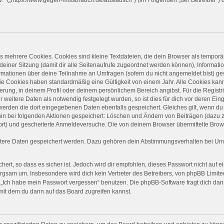
 mehrere Cookies. Cookies sind kleine Textdateien, die dein Browser als temporä
 deiner Sitzung (damit dir alle Seitenaufrufe zugeordnet werden können), Informati
ormationen über deine Teilnahme an Umfragen (sofern du nicht angemeldet bist) ge
ie Cookies haben standardmäßig eine Gültigkeit von einem Jahr. Alle Cookies kanns
ierung, in deinem Profil oder deinem persönlichem Bereich angibst. Für die Regist
eitere Daten als notwendig festgelegt wurden, so ist dies für dich vor deren Einga
 werden die dort eingegebenen Daten ebenfalls gespeichert. Gleiches gilt, wenn du 
rhin bei folgenden Aktionen gespeichert: Löschen und Ändern von Beiträgen (dazu
ort) und gescheiterte Anmeldeversuche. Die von deinem Browser übermittelte Brows
itere Daten gespeichert werden. Dazu gehören dein Abstimmungsverhalten bei Umfr
ert, so dass es sicher ist. Jedoch wird dir empfohlen, dieses Passwort nicht auf 
rgsam um. Insbesondere wird dich kein Vertreter des Betreibers, von phpBB Limited
on „Ich habe mein Passwort vergessen“ benutzen. Die phpBB-Software fragt dich 
mit dem du dann auf das Board zugreifen kannst.