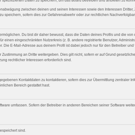
r spezifizierten Daten zu speichern, um das Board betreiben und anbieten zu könn
senabwägung zwischen deinen und seinen Interessen sowie den Interessen Dritter, 
 speichern, sofern dies zur Gefahrenabwehr oder zur rechtlichen Nachverfolgbark
öglichen. Du bist dir daher bewusst, dass die Daten deines Profils und die von dir
für einen eingeschränkten Nutzerkreis (z. B. andere registrierte Benutzer, Adminis
. Die E-Mail-Adresse aus deinem Profil ist dabei jedoch nur für den Betreiber und
 Zustimmung an Dritte weitergeben. Dies gilt nicht, sofern er auf Grund gesetzlic
ung rechtlicher Interessen erforderlich sind.
gegebenen Kontaktdaten zu kontaktieren, sofern dies zur Übermittlung zentraler Inf
nlichen Bereich gestattet hast.
oftware umfassen. Sofern der Betreiber in anderen Bereichen seiner Software weit
gespeichert sind.