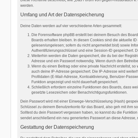
werden.
Umfang und Art der Datenspeicherung
Deine Daten werden auf vier verschiedene Arten gesammelt:
Die Forensoftware phpBB erstellt bei deinem Besuch des Boards
Boards erhalten bleiben. In diesen Cookies sind die aktuelle ID
gelesen/ungelesen; sofern du nicht angemeldet bist) sowie Inf
Authentifizierungsschlüssel und eine Session-ID gespeichert. D
Weiterhin werden die Daten gespeichert, die du bei der Registr
Adresse und ein Passwort notwendig. Wenn durch den Betreiber w
Wenn du einen Beitrag oder eine private Nachricht erstellst, so
auch deine IP-Adresse gespeichert. Die IP-Adresse wird weite
Profildaten (E-Mail-Adresse, Kontoaktivierung, Benutzer-Passw
Funktion angezeigt und nicht dauerhaft gespeichert.
Schließlich erfordern einzelne Funktionen des Boards, dass we
gesetzte Lesezeichen oder Benachrichtigungsfunktionen.
Dein Passwort wird mit einer Einwege-Verschlüsselung (Hash) gespeich
Schlüssel zu deinem Benutzerkonto für das Board, also geh mit ihm so
Solltest du dein Passwort vergessen haben, so kannst du die Funkti
sendet anschließend ein neu generiertes Passwort an diese Adresse, 
Gestattung der Datenspeicherung