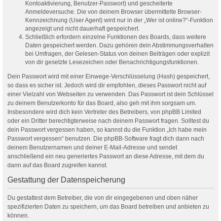
Kontoaktivierung, Benutzer-Passwort) und gescheiterte
Anmeldeversuche. Die von deinem Browser übermittelte Browser-
Kennzeichnung (User Agent) wird nur in der „Wer ist online?“-Funktion
angezeigt und nicht dauerhaft gespeichert.
Schließlich erfordern einzelne Funktionen des Boards, dass weitere
Daten gespeichert werden. Dazu gehören dein Abstimmungsverhalten
bei Umfragen, der Gelesen-Status von deinen Beiträgen oder explizit
von dir gesetzte Lesezeichen oder Benachrichtigungsfunktionen.
Dein Passwort wird mit einer Einwege-Verschlüsselung (Hash) gespeichert,
so dass es sicher ist. Jedoch wird dir empfohlen, dieses Passwort nicht auf
einer Vielzahl von Webseiten zu verwenden. Das Passwort ist dein Schlüssel
zu deinem Benutzerkonto für das Board, also geh mit ihm sorgsam um.
Insbesondere wird dich kein Vertreter des Betreibers, von phpBB Limited
oder ein Dritter berechtigterweise nach deinem Passwort fragen. Solltest du
dein Passwort vergessen haben, so kannst du die Funktion „Ich habe mein
Passwort vergessen“ benutzen. Die phpBB-Software fragt dich dann nach
deinem Benutzernamen und deiner E-Mail-Adresse und sendet
anschließend ein neu generiertes Passwort an diese Adresse, mit dem du
dann auf das Board zugreifen kannst.
Gestattung der Datenspeicherung
Du gestattest dem Betreiber, die von dir eingegebenen und oben näher
spezifizierten Daten zu speichern, um das Board betreiben und anbieten zu
können.