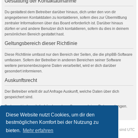
Gestattung der Kontaktaufnahme
Du gestattest dem Betreiber darüber hinaus, dich unter den von dir
angegebenen Kontaktdaten zu kontaktieren, sofern dies zur Übermittlung
zentraler Informationen über das Board erforderlich ist. Darüber hinaus
dürfen er und andere Benutzer dich kontaktieren, sofern du dies in deinem
persönlichen Bereich gestattet hast.
Geltungsbereich dieser Richtlinie
Diese Richtlinie umfasst nur den Bereich der Seiten, die die phpBB-Software
umfassen. Sofern der Betreiber in anderen Bereichen seiner Software
weitere personenbezogene Daten verarbeitet, wird er dich darüber
gesondert informieren.
Auskunftsrecht
Der Betreiber erteilt dir auf Anfrage Auskunft, welche Daten über dich
gespeichert sind.
Du kannst jederzeit die Löschung bzw. Sperrung deiner Daten verlangen.
Kontaktiere hierzu bitte den Betreiber.
Diese Website nutzt Cookies, um dir den
bestmöglichen Komfort bei der Nutzung zu
Foren-Übersicht
Kontakt
Alle Cookies löschen
Alle Zeiten sind
UTC
bieten.
Mehr erfahren