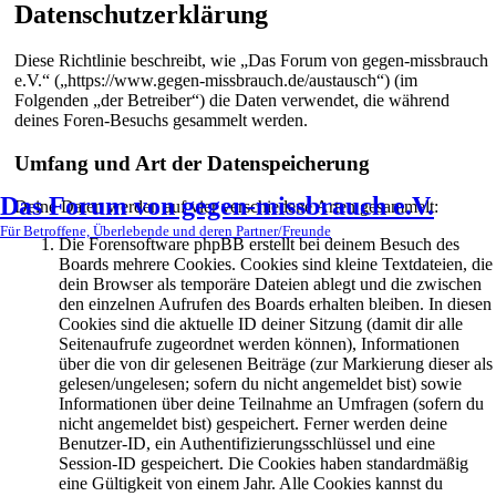
Datenschutzerklärung
Diese Richtlinie beschreibt, wie „Das Forum von gegen-missbrauch
e.V.“ („https://www.gegen-missbrauch.de/austausch“) (im
Folgenden „der Betreiber“) die Daten verwendet, die während
deines Foren-Besuchs gesammelt werden.
Umfang und Art der Datenspeicherung
Das Forum von gegen-missbrauch e.V.
Deine Daten werden auf vier verschiedene Arten gesammelt:
Für Betroffene, Überlebende und deren Partner/Freunde
Die Forensoftware phpBB erstellt bei deinem Besuch des
Boards mehrere Cookies. Cookies sind kleine Textdateien, die
dein Browser als temporäre Dateien ablegt und die zwischen
den einzelnen Aufrufen des Boards erhalten bleiben. In diesen
Cookies sind die aktuelle ID deiner Sitzung (damit dir alle
Seitenaufrufe zugeordnet werden können), Informationen
über die von dir gelesenen Beiträge (zur Markierung dieser als
gelesen/ungelesen; sofern du nicht angemeldet bist) sowie
Informationen über deine Teilnahme an Umfragen (sofern du
nicht angemeldet bist) gespeichert. Ferner werden deine
Benutzer-ID, ein Authentifizierungsschlüssel und eine
Session-ID gespeichert. Die Cookies haben standardmäßig
eine Gültigkeit von einem Jahr. Alle Cookies kannst du