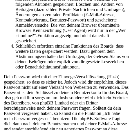
folgenden Aktionen gespeichert: Löschen und Ändern von
Beiträgen (dazu zählen Private Nachrichten und Umfragen),
Änderungen an zentralen Profildaten (E-Mail-Adresse,
Kontoaktivierung, Benutzer-Passwort) und gescheiterte
Anmeldeversuche. Die von deinem Browser übermittelte
Browser-Kennzeichnung (User Agent) wird nur in der „Wer
ist online?“-Funktion angezeigt und nicht dauerhaft
gespeichert.
Schließlich erfordern einzelne Funktionen des Boards, dass
weitere Daten gespeichert werden. Dazu gehören dein
Abstimmungsverhalten bei Umfragen, der Gelesen-Status von
deinen Beiträgen oder explizit von dir gesetzte Lesezeichen
oder Benachrichtigungsfunktionen.
Dein Passwort wird mit einer Einwege-Verschlüsselung (Hash)
gespeichert, so dass es sicher ist. Jedoch wird dir empfohlen, dieses
Passwort nicht auf einer Vielzahl von Webseiten zu verwenden. Das
Passwort ist dein Schlüssel zu deinem Benutzerkonto für das Board,
also geh mit ihm sorgsam um. Insbesondere wird dich kein Vertreter
des Betreibers, von phpBB Limited oder ein Dritter
berechtigterweise nach deinem Passwort fragen. Solltest du dein
Passwort vergessen haben, so kannst du die Funktion „Ich habe
mein Passwort vergessen“ benutzen. Die phpBB-Software fragt
dich dann nach deinem Benutzernamen und deiner E-Mail-Adresse
und sendet anschließend ein neu generiertes Passwort an diese