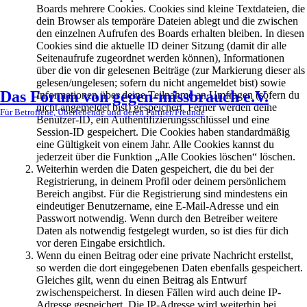
Boards mehrere Cookies. Cookies sind kleine Textdateien, die
dein Browser als temporäre Dateien ablegt und die zwischen
den einzelnen Aufrufen des Boards erhalten bleiben. In diesen
Cookies sind die aktuelle ID deiner Sitzung (damit dir alle
Seitenaufrufe zugeordnet werden können), Informationen
über die von dir gelesenen Beiträge (zur Markierung dieser als
gelesen/ungelesen; sofern du nicht angemeldet bist) sowie
Das Forum von gegen-missbrauch e.V.
Informationen über deine Teilnahme an Umfragen (sofern du
nicht angemeldet bist) gespeichert. Ferner werden deine
Für Betroffene, Überlebende und deren Partner/Freunde
Benutzer-ID, ein Authentifizierungsschlüssel und eine
Session-ID gespeichert. Die Cookies haben standardmäßig
eine Gültigkeit von einem Jahr. Alle Cookies kannst du
jederzeit über die Funktion „Alle Cookies löschen“ löschen.
Weiterhin werden die Daten gespeichert, die du bei der
Registrierung, in deinem Profil oder deinem persönlichem
Bereich angibst. Für die Registrierung sind mindestens ein
eindeutiger Benutzername, eine E-Mail-Adresse und ein
Passwort notwendig. Wenn durch den Betreiber weitere
Daten als notwendig festgelegt wurden, so ist dies für dich
vor deren Eingabe ersichtlich.
Wenn du einen Beitrag oder eine private Nachricht erstellst,
so werden die dort eingegebenen Daten ebenfalls gespeichert.
Gleiches gilt, wenn du einen Beitrag als Entwurf
zwischenspeicherst. In diesen Fällen wird auch deine IP-
Adresse gespeichert. Die IP-Adresse wird weiterhin bei