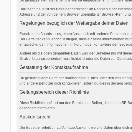
Du gestattest dem Betreiber, die von dir eingegebenen und oben nähe
Darüber hinaus ist der Betreiber berechtigt, im Rahmen einer Interes
Adresse und der von deinem Browser übermittelter Browser-Kennung zu
Regelungen bezüglich der Weitergabe deiner Daten
Zweck eines Boards ist es, einen Austausch mit anderen Personen zu erm
Der Betreiber kann jedoch festlegen, dass einzelne Informationen nur 
entsprechenden Informationen im Forum oder kontaktiere den Betreiber
Andere als die oben genannten Daten wird der Betreiber nur mit deiner
Strafverfolgungsbehörden) verpflichtet ist oder die Daten zur Durchsetz
Gestattung der Kontaktaufnahme
Du gestattest dem Betreiber darüber hinaus, dich unter den von dir an
und andere Benutzer dich kontaktieren, sofern du dies in deinem persö
Geltungsbereich dieser Richtlinie
Diese Richtlinie umfasst nur den Bereich der Seiten, die die phpBB-S
gesondert informieren.
Auskunftsrecht
Der Betreiber erteilt dir auf Anfrage Auskunft, welche Daten über dich 