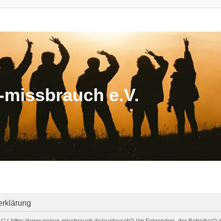
missbrauch e.V.
erklärung
V.“ („https://www.gegen-missbrauch.de/austausch“) (im Folgenden „der Betreiber