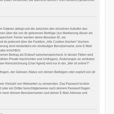
re Dateien ablegt und die zwischen den einzelnen Aufrufen des
onen über die von dir gelesenen Beiträge (zur Markierung dieser als
speichert. Ferner werden deine Benutzer-ID, ein
t du jederzeit über die Funktion „Alle Cookies löschen“ löschen.
rierung sind mindestens ein eindeutiger Benutzername, eine E-Mail-
be ersichtlich.
einen Beitrag als Entwurf zwischenspeicherst. In diesen Fällen wird
 zählen Private Nachrichten und Umfragen), Änderungen an zentralen
er-Kennzeichnung (User Agent) wird nur in der „Wer ist online?“-
agen, der Gelesen-Status von deinen Beiträgen oder explizit von dir
einer Vielzahl von Webseiten zu verwenden. Das Passwort ist dein
 oder ein Dritter berechtigterweise nach deinem Passwort fragen.
dann nach deinem Benutzernamen und deiner E-Mail-Adresse und