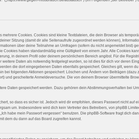
 mehrere Cookies. Cookies sind kleine Textdateien, die dein Browser als temporä
 deiner Sitzung (damit dir alle Seitenaufrufe zugeordnet werden können), Informati
ormationen über deine Teilnahme an Umfragen (sofern du nicht angemeldet bist) ge
ie Cookies haben standardmäßig eine Gültigkeit von einem Jahr. Alle Cookies kanns
ierung, in deinem Profil oder deinem persönlichem Bereich angibst. Für die Regist
eitere Daten als notwendig festgelegt wurden, so ist dies für dich vor deren Einga
 werden die dort eingegebenen Daten ebenfalls gespeichert. Gleiches gilt, wenn du 
rhin bei folgenden Aktionen gespeichert: Löschen und Ändern von Beiträgen (dazu
ort) und gescheiterte Anmeldeversuche. Die von deinem Browser übermittelte Brows
itere Daten gespeichert werden. Dazu gehören dein Abstimmungsverhalten bei Umfr
ert, so dass es sicher ist. Jedoch wird dir empfohlen, dieses Passwort nicht auf 
rgsam um. Insbesondere wird dich kein Vertreter des Betreibers, von phpBB Limited
on „Ich habe mein Passwort vergessen“ benutzen. Die phpBB-Software fragt dich 
mit dem du dann auf das Board zugreifen kannst.