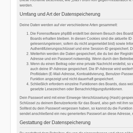
werden.
Umfang und Art der Datenspeicherung
Deine Daten werden auf vier verschiedene Arten gesammelt:
Die Forensoftware phpBB erstellt bei deinem Besuch des Boards
Boards erhalten bleiben. In diesen Cookies sind die aktuelle ID
gelesen/ungelesen; sofern du nicht angemeldet bist) sowie Inf
Authentifizierungsschlüssel und eine Session-ID gespeichert. D
Weiterhin werden die Daten gespeichert, die du bei der Registr
Adresse und ein Passwort notwendig. Wenn durch den Betreiber w
Wenn du einen Beitrag oder eine private Nachricht erstellst, so
auch deine IP-Adresse gespeichert. Die IP-Adresse wird weite
Profildaten (E-Mail-Adresse, Kontoaktivierung, Benutzer-Passw
Funktion angezeigt und nicht dauerhaft gespeichert.
Schließlich erfordern einzelne Funktionen des Boards, dass we
gesetzte Lesezeichen oder Benachrichtigungsfunktionen.
Dein Passwort wird mit einer Einwege-Verschlüsselung (Hash) gespeich
Schlüssel zu deinem Benutzerkonto für das Board, also geh mit ihm so
Solltest du dein Passwort vergessen haben, so kannst du die Funkti
sendet anschließend ein neu generiertes Passwort an diese Adresse, 
Gestattung der Datenspeicherung