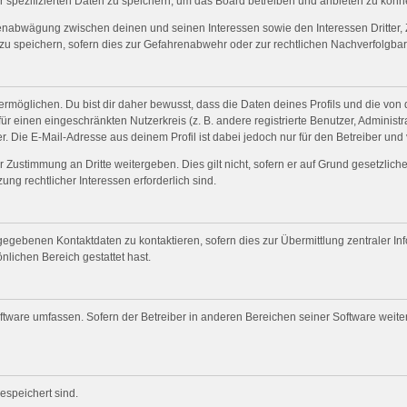
r spezifizierten Daten zu speichern, um das Board betreiben und anbieten zu könn
senabwägung zwischen deinen und seinen Interessen sowie den Interessen Dritter, 
 speichern, sofern dies zur Gefahrenabwehr oder zur rechtlichen Nachverfolgbark
öglichen. Du bist dir daher bewusst, dass die Daten deines Profils und die von dir
für einen eingeschränkten Nutzerkreis (z. B. andere registrierte Benutzer, Adminis
. Die E-Mail-Adresse aus deinem Profil ist dabei jedoch nur für den Betreiber und
 Zustimmung an Dritte weitergeben. Dies gilt nicht, sofern er auf Grund gesetzlic
ung rechtlicher Interessen erforderlich sind.
gegebenen Kontaktdaten zu kontaktieren, sofern dies zur Übermittlung zentraler Inf
nlichen Bereich gestattet hast.
oftware umfassen. Sofern der Betreiber in anderen Bereichen seiner Software weit
gespeichert sind.