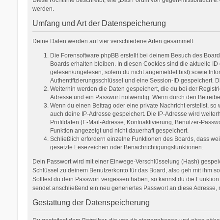
werden.
Umfang und Art der Datenspeicherung
Deine Daten werden auf vier verschiedene Arten gesammelt:
Die Forensoftware phpBB erstellt bei deinem Besuch des Boards
Boards erhalten bleiben. In diesen Cookies sind die aktuelle ID
gelesen/ungelesen; sofern du nicht angemeldet bist) sowie Inf
Authentifizierungsschlüssel und eine Session-ID gespeichert. D
Weiterhin werden die Daten gespeichert, die du bei der Registr
Adresse und ein Passwort notwendig. Wenn durch den Betreiber w
Wenn du einen Beitrag oder eine private Nachricht erstellst, so
auch deine IP-Adresse gespeichert. Die IP-Adresse wird weite
Profildaten (E-Mail-Adresse, Kontoaktivierung, Benutzer-Passw
Funktion angezeigt und nicht dauerhaft gespeichert.
Schließlich erfordern einzelne Funktionen des Boards, dass we
gesetzte Lesezeichen oder Benachrichtigungsfunktionen.
Dein Passwort wird mit einer Einwege-Verschlüsselung (Hash) gespeich
Schlüssel zu deinem Benutzerkonto für das Board, also geh mit ihm so
Solltest du dein Passwort vergessen haben, so kannst du die Funkti
sendet anschließend ein neu generiertes Passwort an diese Adresse, 
Gestattung der Datenspeicherung