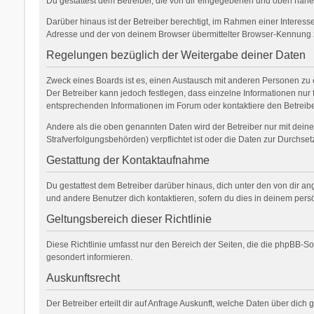
Du gestattest dem Betreiber, die von dir eingegebenen und oben nähe
Darüber hinaus ist der Betreiber berechtigt, im Rahmen einer Interes
Adresse und der von deinem Browser übermittelter Browser-Kennung zu
Regelungen bezüglich der Weitergabe deiner Daten
Zweck eines Boards ist es, einen Austausch mit anderen Personen zu erm
Der Betreiber kann jedoch festlegen, dass einzelne Informationen nur 
entsprechenden Informationen im Forum oder kontaktiere den Betreiber
Andere als die oben genannten Daten wird der Betreiber nur mit deiner
Strafverfolgungsbehörden) verpflichtet ist oder die Daten zur Durchsetz
Gestattung der Kontaktaufnahme
Du gestattest dem Betreiber darüber hinaus, dich unter den von dir an
und andere Benutzer dich kontaktieren, sofern du dies in deinem persö
Geltungsbereich dieser Richtlinie
Diese Richtlinie umfasst nur den Bereich der Seiten, die die phpBB-S
gesondert informieren.
Auskunftsrecht
Der Betreiber erteilt dir auf Anfrage Auskunft, welche Daten über dich 