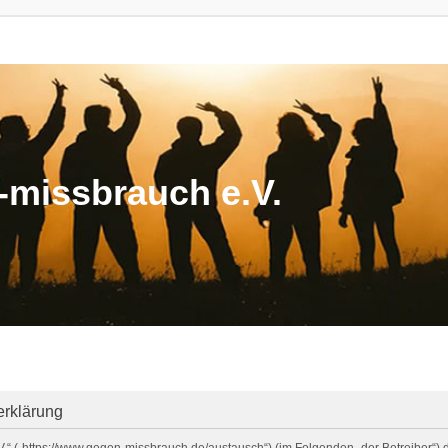
missbrauch e.V.
erklärung
V.“ („https://www.gegen-missbrauch.de/austausch“) (im Folgenden „der Betreiber