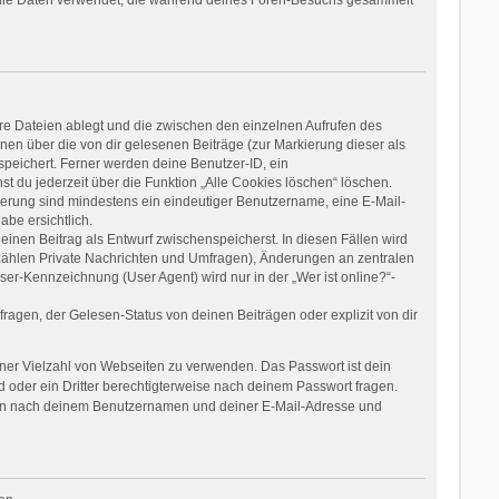
re Dateien ablegt und die zwischen den einzelnen Aufrufen des
onen über die von dir gelesenen Beiträge (zur Markierung dieser als
speichert. Ferner werden deine Benutzer-ID, ein
t du jederzeit über die Funktion „Alle Cookies löschen“ löschen.
rierung sind mindestens ein eindeutiger Benutzername, eine E-Mail-
be ersichtlich.
einen Beitrag als Entwurf zwischenspeicherst. In diesen Fällen wird
 zählen Private Nachrichten und Umfragen), Änderungen an zentralen
er-Kennzeichnung (User Agent) wird nur in der „Wer ist online?“-
agen, der Gelesen-Status von deinen Beiträgen oder explizit von dir
einer Vielzahl von Webseiten zu verwenden. Das Passwort ist dein
 oder ein Dritter berechtigterweise nach deinem Passwort fragen.
dann nach deinem Benutzernamen und deiner E-Mail-Adresse und