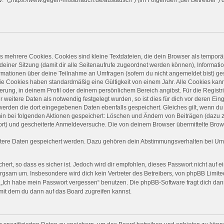
 mehrere Cookies. Cookies sind kleine Textdateien, die dein Browser als temporä
 deiner Sitzung (damit dir alle Seitenaufrufe zugeordnet werden können), Informati
ormationen über deine Teilnahme an Umfragen (sofern du nicht angemeldet bist) ge
ie Cookies haben standardmäßig eine Gültigkeit von einem Jahr. Alle Cookies kanns
ierung, in deinem Profil oder deinem persönlichem Bereich angibst. Für die Regist
eitere Daten als notwendig festgelegt wurden, so ist dies für dich vor deren Einga
 werden die dort eingegebenen Daten ebenfalls gespeichert. Gleiches gilt, wenn du 
rhin bei folgenden Aktionen gespeichert: Löschen und Ändern von Beiträgen (dazu
ort) und gescheiterte Anmeldeversuche. Die von deinem Browser übermittelte Brows
itere Daten gespeichert werden. Dazu gehören dein Abstimmungsverhalten bei Umfr
ert, so dass es sicher ist. Jedoch wird dir empfohlen, dieses Passwort nicht auf 
rgsam um. Insbesondere wird dich kein Vertreter des Betreibers, von phpBB Limited
on „Ich habe mein Passwort vergessen“ benutzen. Die phpBB-Software fragt dich 
mit dem du dann auf das Board zugreifen kannst.