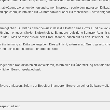
r spezifizierten Daten zu speichern, um das Board betreiben und anbieten zu könn
senabwägung zwischen deinen und seinen Interessen sowie den Interessen Dritter, 
 speichern, sofern dies zur Gefahrenabwehr oder zur rechtlichen Nachverfolgbark
öglichen. Du bist dir daher bewusst, dass die Daten deines Profils und die von dir
für einen eingeschränkten Nutzerkreis (z. B. andere registrierte Benutzer, Adminis
. Die E-Mail-Adresse aus deinem Profil ist dabei jedoch nur für den Betreiber und
 Zustimmung an Dritte weitergeben. Dies gilt nicht, sofern er auf Grund gesetzlic
ung rechtlicher Interessen erforderlich sind.
gegebenen Kontaktdaten zu kontaktieren, sofern dies zur Übermittlung zentraler Inf
nlichen Bereich gestattet hast.
oftware umfassen. Sofern der Betreiber in anderen Bereichen seiner Software weit
gespeichert sind.