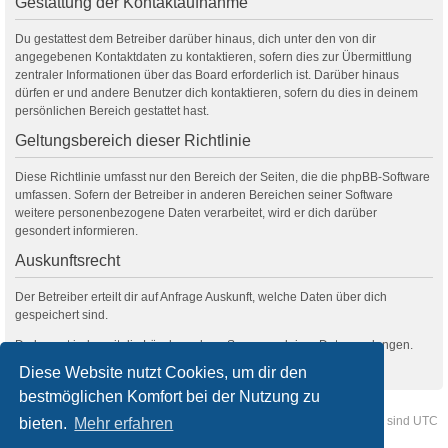
Gestattung der Kontaktaufnahme
Du gestattest dem Betreiber darüber hinaus, dich unter den von dir
angegebenen Kontaktdaten zu kontaktieren, sofern dies zur Übermittlung
zentraler Informationen über das Board erforderlich ist. Darüber hinaus
dürfen er und andere Benutzer dich kontaktieren, sofern du dies in deinem
persönlichen Bereich gestattet hast.
Geltungsbereich dieser Richtlinie
Diese Richtlinie umfasst nur den Bereich der Seiten, die die phpBB-Software
umfassen. Sofern der Betreiber in anderen Bereichen seiner Software
weitere personenbezogene Daten verarbeitet, wird er dich darüber
gesondert informieren.
Auskunftsrecht
Der Betreiber erteilt dir auf Anfrage Auskunft, welche Daten über dich
gespeichert sind.
Du kannst jederzeit die Löschung bzw. Sperrung deiner Daten verlangen.
Kontaktiere hierzu bitte den Betreiber.
Diese Website nutzt Cookies, um dir den
bestmöglichen Komfort bei der Nutzung zu
Foren-Übersicht
Kontakt
Alle Cookies löschen
Alle Zeiten sind
UTC
bieten.
Mehr erfahren