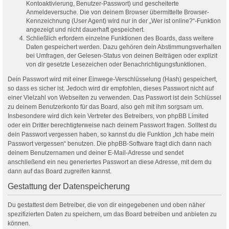
Kontoaktivierung, Benutzer-Passwort) und gescheiterte
Anmeldeversuche. Die von deinem Browser übermittelte Browser-
Kennzeichnung (User Agent) wird nur in der „Wer ist online?“-Funktion
angezeigt und nicht dauerhaft gespeichert.
Schließlich erfordern einzelne Funktionen des Boards, dass weitere
Daten gespeichert werden. Dazu gehören dein Abstimmungsverhalten
bei Umfragen, der Gelesen-Status von deinen Beiträgen oder explizit
von dir gesetzte Lesezeichen oder Benachrichtigungsfunktionen.
Dein Passwort wird mit einer Einwege-Verschlüsselung (Hash) gespeichert,
so dass es sicher ist. Jedoch wird dir empfohlen, dieses Passwort nicht auf
einer Vielzahl von Webseiten zu verwenden. Das Passwort ist dein Schlüssel
zu deinem Benutzerkonto für das Board, also geh mit ihm sorgsam um.
Insbesondere wird dich kein Vertreter des Betreibers, von phpBB Limited
oder ein Dritter berechtigterweise nach deinem Passwort fragen. Solltest du
dein Passwort vergessen haben, so kannst du die Funktion „Ich habe mein
Passwort vergessen“ benutzen. Die phpBB-Software fragt dich dann nach
deinem Benutzernamen und deiner E-Mail-Adresse und sendet
anschließend ein neu generiertes Passwort an diese Adresse, mit dem du
dann auf das Board zugreifen kannst.
Gestattung der Datenspeicherung
Du gestattest dem Betreiber, die von dir eingegebenen und oben näher
spezifizierten Daten zu speichern, um das Board betreiben und anbieten zu
können.