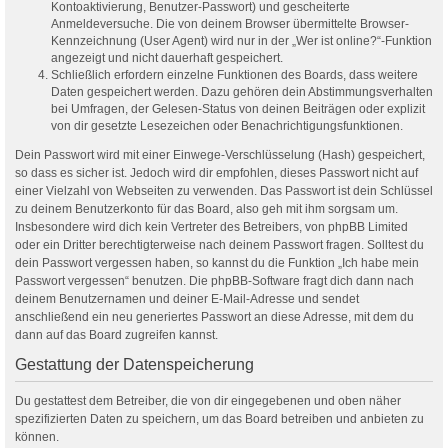
Kontoaktivierung, Benutzer-Passwort) und gescheiterte
Anmeldeversuche. Die von deinem Browser übermittelte Browser-
Kennzeichnung (User Agent) wird nur in der „Wer ist online?“-Funktion
angezeigt und nicht dauerhaft gespeichert.
Schließlich erfordern einzelne Funktionen des Boards, dass weitere
Daten gespeichert werden. Dazu gehören dein Abstimmungsverhalten
bei Umfragen, der Gelesen-Status von deinen Beiträgen oder explizit
von dir gesetzte Lesezeichen oder Benachrichtigungsfunktionen.
Dein Passwort wird mit einer Einwege-Verschlüsselung (Hash) gespeichert,
so dass es sicher ist. Jedoch wird dir empfohlen, dieses Passwort nicht auf
einer Vielzahl von Webseiten zu verwenden. Das Passwort ist dein Schlüssel
zu deinem Benutzerkonto für das Board, also geh mit ihm sorgsam um.
Insbesondere wird dich kein Vertreter des Betreibers, von phpBB Limited
oder ein Dritter berechtigterweise nach deinem Passwort fragen. Solltest du
dein Passwort vergessen haben, so kannst du die Funktion „Ich habe mein
Passwort vergessen“ benutzen. Die phpBB-Software fragt dich dann nach
deinem Benutzernamen und deiner E-Mail-Adresse und sendet
anschließend ein neu generiertes Passwort an diese Adresse, mit dem du
dann auf das Board zugreifen kannst.
Gestattung der Datenspeicherung
Du gestattest dem Betreiber, die von dir eingegebenen und oben näher
spezifizierten Daten zu speichern, um das Board betreiben und anbieten zu
können.