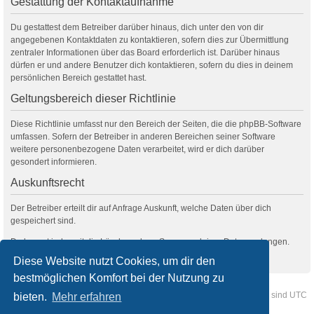
Gestattung der Kontaktaufnahme
Du gestattest dem Betreiber darüber hinaus, dich unter den von dir
angegebenen Kontaktdaten zu kontaktieren, sofern dies zur Übermittlung
zentraler Informationen über das Board erforderlich ist. Darüber hinaus
dürfen er und andere Benutzer dich kontaktieren, sofern du dies in deinem
persönlichen Bereich gestattet hast.
Geltungsbereich dieser Richtlinie
Diese Richtlinie umfasst nur den Bereich der Seiten, die die phpBB-Software
umfassen. Sofern der Betreiber in anderen Bereichen seiner Software
weitere personenbezogene Daten verarbeitet, wird er dich darüber
gesondert informieren.
Auskunftsrecht
Der Betreiber erteilt dir auf Anfrage Auskunft, welche Daten über dich
gespeichert sind.
Du kannst jederzeit die Löschung bzw. Sperrung deiner Daten verlangen.
Kontaktiere hierzu bitte den Betreiber.
Diese Website nutzt Cookies, um dir den
bestmöglichen Komfort bei der Nutzung zu
Foren-Übersicht
Kontakt
Alle Cookies löschen
Alle Zeiten sind
UTC
bieten.
Mehr erfahren