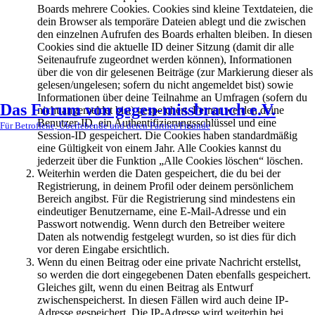
Boards mehrere Cookies. Cookies sind kleine Textdateien, die
dein Browser als temporäre Dateien ablegt und die zwischen
den einzelnen Aufrufen des Boards erhalten bleiben. In diesen
Cookies sind die aktuelle ID deiner Sitzung (damit dir alle
Seitenaufrufe zugeordnet werden können), Informationen
über die von dir gelesenen Beiträge (zur Markierung dieser als
gelesen/ungelesen; sofern du nicht angemeldet bist) sowie
Informationen über deine Teilnahme an Umfragen (sofern du
Das Forum von gegen-missbrauch e.V.
nicht angemeldet bist) gespeichert. Ferner werden deine
Benutzer-ID, ein Authentifizierungsschlüssel und eine
Für Betroffene, Überlebende und deren Partner/Freunde
Session-ID gespeichert. Die Cookies haben standardmäßig
eine Gültigkeit von einem Jahr. Alle Cookies kannst du
jederzeit über die Funktion „Alle Cookies löschen“ löschen.
Weiterhin werden die Daten gespeichert, die du bei der
Registrierung, in deinem Profil oder deinem persönlichem
Bereich angibst. Für die Registrierung sind mindestens ein
eindeutiger Benutzername, eine E-Mail-Adresse und ein
Passwort notwendig. Wenn durch den Betreiber weitere
Daten als notwendig festgelegt wurden, so ist dies für dich
vor deren Eingabe ersichtlich.
Wenn du einen Beitrag oder eine private Nachricht erstellst,
so werden die dort eingegebenen Daten ebenfalls gespeichert.
Gleiches gilt, wenn du einen Beitrag als Entwurf
zwischenspeicherst. In diesen Fällen wird auch deine IP-
Adresse gespeichert. Die IP-Adresse wird weiterhin bei