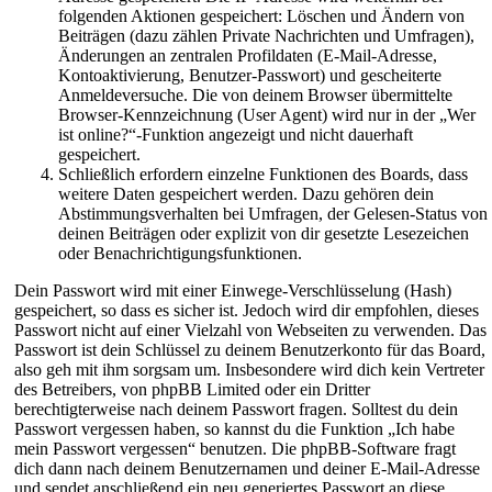
folgenden Aktionen gespeichert: Löschen und Ändern von
Beiträgen (dazu zählen Private Nachrichten und Umfragen),
Änderungen an zentralen Profildaten (E-Mail-Adresse,
Kontoaktivierung, Benutzer-Passwort) und gescheiterte
Anmeldeversuche. Die von deinem Browser übermittelte
Browser-Kennzeichnung (User Agent) wird nur in der „Wer
ist online?“-Funktion angezeigt und nicht dauerhaft
gespeichert.
Schließlich erfordern einzelne Funktionen des Boards, dass
weitere Daten gespeichert werden. Dazu gehören dein
Abstimmungsverhalten bei Umfragen, der Gelesen-Status von
deinen Beiträgen oder explizit von dir gesetzte Lesezeichen
oder Benachrichtigungsfunktionen.
Dein Passwort wird mit einer Einwege-Verschlüsselung (Hash)
gespeichert, so dass es sicher ist. Jedoch wird dir empfohlen, dieses
Passwort nicht auf einer Vielzahl von Webseiten zu verwenden. Das
Passwort ist dein Schlüssel zu deinem Benutzerkonto für das Board,
also geh mit ihm sorgsam um. Insbesondere wird dich kein Vertreter
des Betreibers, von phpBB Limited oder ein Dritter
berechtigterweise nach deinem Passwort fragen. Solltest du dein
Passwort vergessen haben, so kannst du die Funktion „Ich habe
mein Passwort vergessen“ benutzen. Die phpBB-Software fragt
dich dann nach deinem Benutzernamen und deiner E-Mail-Adresse
und sendet anschließend ein neu generiertes Passwort an diese