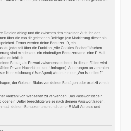
re Dateien ablegt und die zwischen den einzelnen Aufrufen des
onen über die von dir gelesenen Beiträge (zur Markierung dieser als
speichert. Ferner werden deine Benutzer-ID, ein
t du jederzeit über die Funktion „Alle Cookies löschen“ löschen.
rierung sind mindestens ein eindeutiger Benutzername, eine E-Mail-
be ersichtlich.
einen Beitrag als Entwurf zwischenspeicherst. In diesen Fällen wird
 zählen Private Nachrichten und Umfragen), Änderungen an zentralen
er-Kennzeichnung (User Agent) wird nur in der „Wer ist online?“-
agen, der Gelesen-Status von deinen Beiträgen oder explizit von dir
einer Vielzahl von Webseiten zu verwenden. Das Passwort ist dein
 oder ein Dritter berechtigterweise nach deinem Passwort fragen.
dann nach deinem Benutzernamen und deiner E-Mail-Adresse und