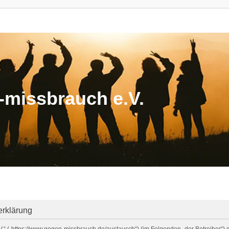
missbrauch e.V.
erklärung
V.“ („https://www.gegen-missbrauch.de/austausch“) (im Folgenden „der Betreiber