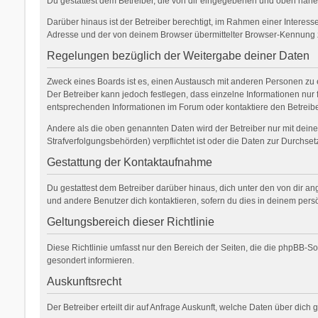
Du gestattest dem Betreiber, die von dir eingegebenen und oben nähe
Darüber hinaus ist der Betreiber berechtigt, im Rahmen einer Interes
Adresse und der von deinem Browser übermittelter Browser-Kennung zu
Regelungen bezüglich der Weitergabe deiner Daten
Zweck eines Boards ist es, einen Austausch mit anderen Personen zu erm
Der Betreiber kann jedoch festlegen, dass einzelne Informationen nur 
entsprechenden Informationen im Forum oder kontaktiere den Betreiber
Andere als die oben genannten Daten wird der Betreiber nur mit deiner
Strafverfolgungsbehörden) verpflichtet ist oder die Daten zur Durchsetz
Gestattung der Kontaktaufnahme
Du gestattest dem Betreiber darüber hinaus, dich unter den von dir an
und andere Benutzer dich kontaktieren, sofern du dies in deinem persö
Geltungsbereich dieser Richtlinie
Diese Richtlinie umfasst nur den Bereich der Seiten, die die phpBB-S
gesondert informieren.
Auskunftsrecht
Der Betreiber erteilt dir auf Anfrage Auskunft, welche Daten über dich 