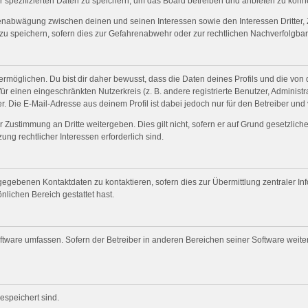
r spezifizierten Daten zu speichern, um das Board betreiben und anbieten zu könn
senabwägung zwischen deinen und seinen Interessen sowie den Interessen Dritter, 
 speichern, sofern dies zur Gefahrenabwehr oder zur rechtlichen Nachverfolgbark
öglichen. Du bist dir daher bewusst, dass die Daten deines Profils und die von dir
für einen eingeschränkten Nutzerkreis (z. B. andere registrierte Benutzer, Adminis
. Die E-Mail-Adresse aus deinem Profil ist dabei jedoch nur für den Betreiber und
 Zustimmung an Dritte weitergeben. Dies gilt nicht, sofern er auf Grund gesetzlic
ung rechtlicher Interessen erforderlich sind.
gegebenen Kontaktdaten zu kontaktieren, sofern dies zur Übermittlung zentraler Inf
nlichen Bereich gestattet hast.
oftware umfassen. Sofern der Betreiber in anderen Bereichen seiner Software weit
gespeichert sind.