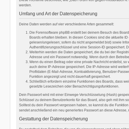
werden.
Umfang und Art der Datenspeicherung
Deine Daten werden auf vier verschiedene Arten gesammelt:
Die Forensoftware phpBB erstellt bei deinem Besuch des Boards
Boards erhalten bleiben. In diesen Cookies sind die aktuelle ID
gelesen/ungelesen; sofern du nicht angemeldet bist) sowie Inf
Authentifizierungsschlüssel und eine Session-ID gespeichert. D
Weiterhin werden die Daten gespeichert, die du bei der Registr
Adresse und ein Passwort notwendig. Wenn durch den Betreiber w
Wenn du einen Beitrag oder eine private Nachricht erstellst, so
auch deine IP-Adresse gespeichert. Die IP-Adresse wird weite
Profildaten (E-Mail-Adresse, Kontoaktivierung, Benutzer-Passw
Funktion angezeigt und nicht dauerhaft gespeichert.
Schließlich erfordern einzelne Funktionen des Boards, dass we
gesetzte Lesezeichen oder Benachrichtigungsfunktionen.
Dein Passwort wird mit einer Einwege-Verschlüsselung (Hash) gespeich
Schlüssel zu deinem Benutzerkonto für das Board, also geh mit ihm so
Solltest du dein Passwort vergessen haben, so kannst du die Funkti
sendet anschließend ein neu generiertes Passwort an diese Adresse, 
Gestattung der Datenspeicherung