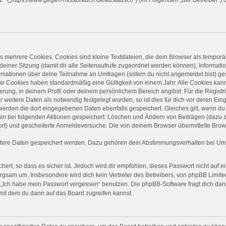
 mehrere Cookies. Cookies sind kleine Textdateien, die dein Browser als temporä
 deiner Sitzung (damit dir alle Seitenaufrufe zugeordnet werden können), Informati
ormationen über deine Teilnahme an Umfragen (sofern du nicht angemeldet bist) ge
ie Cookies haben standardmäßig eine Gültigkeit von einem Jahr. Alle Cookies kanns
ierung, in deinem Profil oder deinem persönlichem Bereich angibst. Für die Regist
eitere Daten als notwendig festgelegt wurden, so ist dies für dich vor deren Einga
 werden die dort eingegebenen Daten ebenfalls gespeichert. Gleiches gilt, wenn du 
rhin bei folgenden Aktionen gespeichert: Löschen und Ändern von Beiträgen (dazu
ort) und gescheiterte Anmeldeversuche. Die von deinem Browser übermittelte Brows
itere Daten gespeichert werden. Dazu gehören dein Abstimmungsverhalten bei Umfr
ert, so dass es sicher ist. Jedoch wird dir empfohlen, dieses Passwort nicht auf 
rgsam um. Insbesondere wird dich kein Vertreter des Betreibers, von phpBB Limited
on „Ich habe mein Passwort vergessen“ benutzen. Die phpBB-Software fragt dich 
mit dem du dann auf das Board zugreifen kannst.