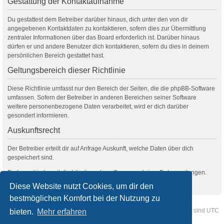
Gestattung der Kontaktaufnahme
Du gestattest dem Betreiber darüber hinaus, dich unter den von dir
angegebenen Kontaktdaten zu kontaktieren, sofern dies zur Übermittlung
zentraler Informationen über das Board erforderlich ist. Darüber hinaus
dürfen er und andere Benutzer dich kontaktieren, sofern du dies in deinem
persönlichen Bereich gestattet hast.
Geltungsbereich dieser Richtlinie
Diese Richtlinie umfasst nur den Bereich der Seiten, die die phpBB-Software
umfassen. Sofern der Betreiber in anderen Bereichen seiner Software
weitere personenbezogene Daten verarbeitet, wird er dich darüber
gesondert informieren.
Auskunftsrecht
Der Betreiber erteilt dir auf Anfrage Auskunft, welche Daten über dich
gespeichert sind.
Du kannst jederzeit die Löschung bzw. Sperrung deiner Daten verlangen.
Kontaktiere hierzu bitte den Betreiber.
Diese Website nutzt Cookies, um dir den
bestmöglichen Komfort bei der Nutzung zu
Foren-Übersicht
Kontakt
Alle Cookies löschen
Alle Zeiten sind
UTC
bieten.
Mehr erfahren