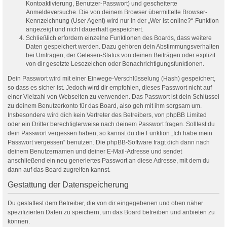
Kontoaktivierung, Benutzer-Passwort) und gescheiterte
Anmeldeversuche. Die von deinem Browser übermittelte Browser-
Kennzeichnung (User Agent) wird nur in der „Wer ist online?“-Funktion
angezeigt und nicht dauerhaft gespeichert.
Schließlich erfordern einzelne Funktionen des Boards, dass weitere
Daten gespeichert werden. Dazu gehören dein Abstimmungsverhalten
bei Umfragen, der Gelesen-Status von deinen Beiträgen oder explizit
von dir gesetzte Lesezeichen oder Benachrichtigungsfunktionen.
Dein Passwort wird mit einer Einwege-Verschlüsselung (Hash) gespeichert,
so dass es sicher ist. Jedoch wird dir empfohlen, dieses Passwort nicht auf
einer Vielzahl von Webseiten zu verwenden. Das Passwort ist dein Schlüssel
zu deinem Benutzerkonto für das Board, also geh mit ihm sorgsam um.
Insbesondere wird dich kein Vertreter des Betreibers, von phpBB Limited
oder ein Dritter berechtigterweise nach deinem Passwort fragen. Solltest du
dein Passwort vergessen haben, so kannst du die Funktion „Ich habe mein
Passwort vergessen“ benutzen. Die phpBB-Software fragt dich dann nach
deinem Benutzernamen und deiner E-Mail-Adresse und sendet
anschließend ein neu generiertes Passwort an diese Adresse, mit dem du
dann auf das Board zugreifen kannst.
Gestattung der Datenspeicherung
Du gestattest dem Betreiber, die von dir eingegebenen und oben näher
spezifizierten Daten zu speichern, um das Board betreiben und anbieten zu
können.