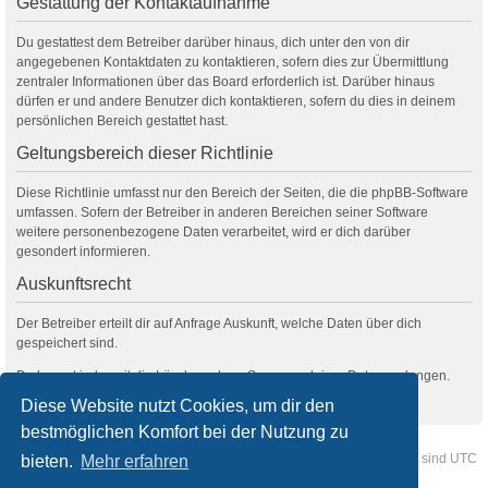
Gestattung der Kontaktaufnahme
Du gestattest dem Betreiber darüber hinaus, dich unter den von dir
angegebenen Kontaktdaten zu kontaktieren, sofern dies zur Übermittlung
zentraler Informationen über das Board erforderlich ist. Darüber hinaus
dürfen er und andere Benutzer dich kontaktieren, sofern du dies in deinem
persönlichen Bereich gestattet hast.
Geltungsbereich dieser Richtlinie
Diese Richtlinie umfasst nur den Bereich der Seiten, die die phpBB-Software
umfassen. Sofern der Betreiber in anderen Bereichen seiner Software
weitere personenbezogene Daten verarbeitet, wird er dich darüber
gesondert informieren.
Auskunftsrecht
Der Betreiber erteilt dir auf Anfrage Auskunft, welche Daten über dich
gespeichert sind.
Du kannst jederzeit die Löschung bzw. Sperrung deiner Daten verlangen.
Kontaktiere hierzu bitte den Betreiber.
Diese Website nutzt Cookies, um dir den
bestmöglichen Komfort bei der Nutzung zu
Foren-Übersicht
Kontakt
Alle Cookies löschen
Alle Zeiten sind
UTC
bieten.
Mehr erfahren