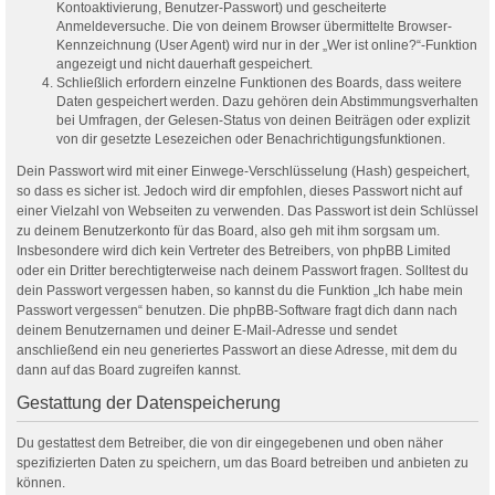
Kontoaktivierung, Benutzer-Passwort) und gescheiterte
Anmeldeversuche. Die von deinem Browser übermittelte Browser-
Kennzeichnung (User Agent) wird nur in der „Wer ist online?“-Funktion
angezeigt und nicht dauerhaft gespeichert.
Schließlich erfordern einzelne Funktionen des Boards, dass weitere
Daten gespeichert werden. Dazu gehören dein Abstimmungsverhalten
bei Umfragen, der Gelesen-Status von deinen Beiträgen oder explizit
von dir gesetzte Lesezeichen oder Benachrichtigungsfunktionen.
Dein Passwort wird mit einer Einwege-Verschlüsselung (Hash) gespeichert,
so dass es sicher ist. Jedoch wird dir empfohlen, dieses Passwort nicht auf
einer Vielzahl von Webseiten zu verwenden. Das Passwort ist dein Schlüssel
zu deinem Benutzerkonto für das Board, also geh mit ihm sorgsam um.
Insbesondere wird dich kein Vertreter des Betreibers, von phpBB Limited
oder ein Dritter berechtigterweise nach deinem Passwort fragen. Solltest du
dein Passwort vergessen haben, so kannst du die Funktion „Ich habe mein
Passwort vergessen“ benutzen. Die phpBB-Software fragt dich dann nach
deinem Benutzernamen und deiner E-Mail-Adresse und sendet
anschließend ein neu generiertes Passwort an diese Adresse, mit dem du
dann auf das Board zugreifen kannst.
Gestattung der Datenspeicherung
Du gestattest dem Betreiber, die von dir eingegebenen und oben näher
spezifizierten Daten zu speichern, um das Board betreiben und anbieten zu
können.