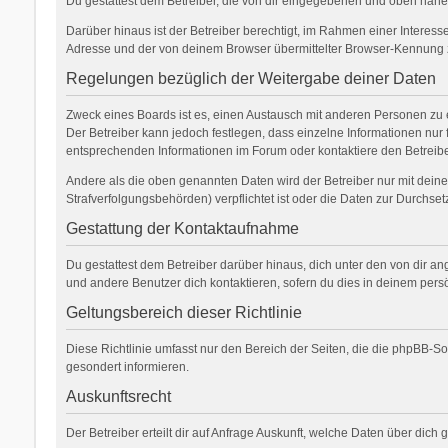
Du gestattest dem Betreiber, die von dir eingegebenen und oben nähe
Darüber hinaus ist der Betreiber berechtigt, im Rahmen einer Interes
Adresse und der von deinem Browser übermittelter Browser-Kennung zu
Regelungen bezüglich der Weitergabe deiner Daten
Zweck eines Boards ist es, einen Austausch mit anderen Personen zu erm
Der Betreiber kann jedoch festlegen, dass einzelne Informationen nur 
entsprechenden Informationen im Forum oder kontaktiere den Betreiber
Andere als die oben genannten Daten wird der Betreiber nur mit deiner
Strafverfolgungsbehörden) verpflichtet ist oder die Daten zur Durchsetz
Gestattung der Kontaktaufnahme
Du gestattest dem Betreiber darüber hinaus, dich unter den von dir an
und andere Benutzer dich kontaktieren, sofern du dies in deinem persö
Geltungsbereich dieser Richtlinie
Diese Richtlinie umfasst nur den Bereich der Seiten, die die phpBB-S
gesondert informieren.
Auskunftsrecht
Der Betreiber erteilt dir auf Anfrage Auskunft, welche Daten über dich 