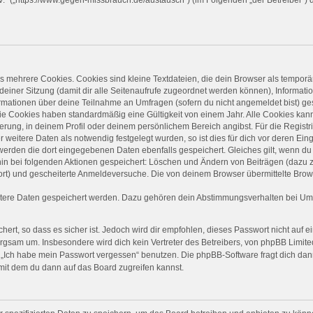
 mehrere Cookies. Cookies sind kleine Textdateien, die dein Browser als temporä
 deiner Sitzung (damit dir alle Seitenaufrufe zugeordnet werden können), Informati
ormationen über deine Teilnahme an Umfragen (sofern du nicht angemeldet bist) ge
ie Cookies haben standardmäßig eine Gültigkeit von einem Jahr. Alle Cookies kanns
ierung, in deinem Profil oder deinem persönlichem Bereich angibst. Für die Regist
eitere Daten als notwendig festgelegt wurden, so ist dies für dich vor deren Einga
 werden die dort eingegebenen Daten ebenfalls gespeichert. Gleiches gilt, wenn du 
rhin bei folgenden Aktionen gespeichert: Löschen und Ändern von Beiträgen (dazu
ort) und gescheiterte Anmeldeversuche. Die von deinem Browser übermittelte Brows
itere Daten gespeichert werden. Dazu gehören dein Abstimmungsverhalten bei Umfr
ert, so dass es sicher ist. Jedoch wird dir empfohlen, dieses Passwort nicht auf 
rgsam um. Insbesondere wird dich kein Vertreter des Betreibers, von phpBB Limited
on „Ich habe mein Passwort vergessen“ benutzen. Die phpBB-Software fragt dich 
mit dem du dann auf das Board zugreifen kannst.