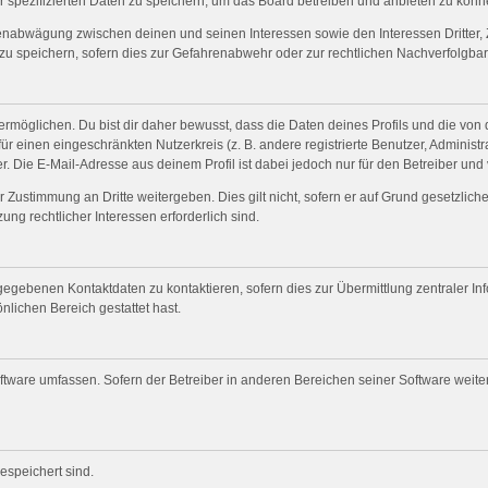
r spezifizierten Daten zu speichern, um das Board betreiben und anbieten zu könn
senabwägung zwischen deinen und seinen Interessen sowie den Interessen Dritter, 
 speichern, sofern dies zur Gefahrenabwehr oder zur rechtlichen Nachverfolgbark
öglichen. Du bist dir daher bewusst, dass die Daten deines Profils und die von dir
für einen eingeschränkten Nutzerkreis (z. B. andere registrierte Benutzer, Adminis
. Die E-Mail-Adresse aus deinem Profil ist dabei jedoch nur für den Betreiber und
 Zustimmung an Dritte weitergeben. Dies gilt nicht, sofern er auf Grund gesetzlic
ung rechtlicher Interessen erforderlich sind.
gegebenen Kontaktdaten zu kontaktieren, sofern dies zur Übermittlung zentraler Inf
nlichen Bereich gestattet hast.
oftware umfassen. Sofern der Betreiber in anderen Bereichen seiner Software weit
gespeichert sind.