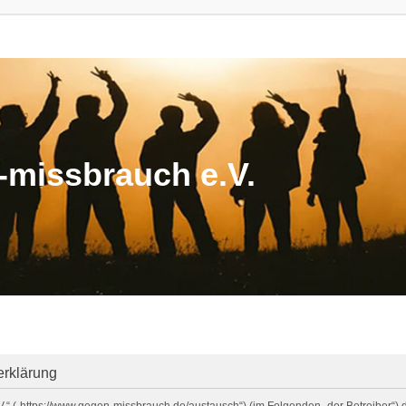
missbrauch e.V.
erklärung
V.“ („https://www.gegen-missbrauch.de/austausch“) (im Folgenden „der Betreiber