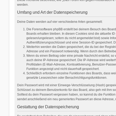
werden.
Umfang und Art der Datenspeicherung
Deine Daten werden auf vier verschiedene Arten gesammelt:
Die Forensoftware phpBB erstellt bei deinem Besuch des Boards
Boards erhalten bleiben. In diesen Cookies sind die aktuelle ID
gelesen/ungelesen; sofern du nicht angemeldet bist) sowie Inf
Authentifizierungsschlüssel und eine Session-ID gespeichert. D
Weiterhin werden die Daten gespeichert, die du bei der Registr
Adresse und ein Passwort notwendig. Wenn durch den Betreiber w
Wenn du einen Beitrag oder eine private Nachricht erstellst, so
auch deine IP-Adresse gespeichert. Die IP-Adresse wird weite
Profildaten (E-Mail-Adresse, Kontoaktivierung, Benutzer-Passw
Funktion angezeigt und nicht dauerhaft gespeichert.
Schließlich erfordern einzelne Funktionen des Boards, dass we
gesetzte Lesezeichen oder Benachrichtigungsfunktionen.
Dein Passwort wird mit einer Einwege-Verschlüsselung (Hash) gespeich
Schlüssel zu deinem Benutzerkonto für das Board, also geh mit ihm so
Solltest du dein Passwort vergessen haben, so kannst du die Funkti
sendet anschließend ein neu generiertes Passwort an diese Adresse, 
Gestattung der Datenspeicherung