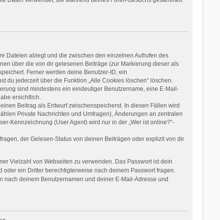
re Dateien ablegt und die zwischen den einzelnen Aufrufen des
onen über die von dir gelesenen Beiträge (zur Markierung dieser als
speichert. Ferner werden deine Benutzer-ID, ein
t du jederzeit über die Funktion „Alle Cookies löschen“ löschen.
rierung sind mindestens ein eindeutiger Benutzername, eine E-Mail-
be ersichtlich.
einen Beitrag als Entwurf zwischenspeicherst. In diesen Fällen wird
 zählen Private Nachrichten und Umfragen), Änderungen an zentralen
er-Kennzeichnung (User Agent) wird nur in der „Wer ist online?“-
agen, der Gelesen-Status von deinen Beiträgen oder explizit von dir
einer Vielzahl von Webseiten zu verwenden. Das Passwort ist dein
 oder ein Dritter berechtigterweise nach deinem Passwort fragen.
dann nach deinem Benutzernamen und deiner E-Mail-Adresse und