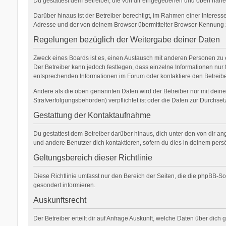
Du gestattest dem Betreiber, die von dir eingegebenen und oben nähe
Darüber hinaus ist der Betreiber berechtigt, im Rahmen einer Interes
Adresse und der von deinem Browser übermittelter Browser-Kennung zu
Regelungen bezüglich der Weitergabe deiner Daten
Zweck eines Boards ist es, einen Austausch mit anderen Personen zu erm
Der Betreiber kann jedoch festlegen, dass einzelne Informationen nur 
entsprechenden Informationen im Forum oder kontaktiere den Betreiber
Andere als die oben genannten Daten wird der Betreiber nur mit deiner
Strafverfolgungsbehörden) verpflichtet ist oder die Daten zur Durchsetz
Gestattung der Kontaktaufnahme
Du gestattest dem Betreiber darüber hinaus, dich unter den von dir an
und andere Benutzer dich kontaktieren, sofern du dies in deinem persö
Geltungsbereich dieser Richtlinie
Diese Richtlinie umfasst nur den Bereich der Seiten, die die phpBB-S
gesondert informieren.
Auskunftsrecht
Der Betreiber erteilt dir auf Anfrage Auskunft, welche Daten über dich 