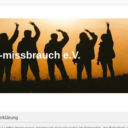
missbrauch e.V.
erklärung
V.“ („https://www.gegen-missbrauch.de/austausch“) (im Folgenden „der Betreiber