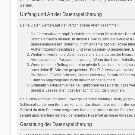
werden.
Umfang und Art der Datenspeicherung
Deine Daten werden auf vier verschiedene Arten gesammelt:
Die Forensoftware phpBB erstellt bei deinem Besuch des Boards
Boards erhalten bleiben. In diesen Cookies sind die aktuelle ID
gelesen/ungelesen; sofern du nicht angemeldet bist) sowie Inf
Authentifizierungsschlüssel und eine Session-ID gespeichert. D
Weiterhin werden die Daten gespeichert, die du bei der Registr
Adresse und ein Passwort notwendig. Wenn durch den Betreiber w
Wenn du einen Beitrag oder eine private Nachricht erstellst, so
auch deine IP-Adresse gespeichert. Die IP-Adresse wird weite
Profildaten (E-Mail-Adresse, Kontoaktivierung, Benutzer-Passw
Funktion angezeigt und nicht dauerhaft gespeichert.
Schließlich erfordern einzelne Funktionen des Boards, dass we
gesetzte Lesezeichen oder Benachrichtigungsfunktionen.
Dein Passwort wird mit einer Einwege-Verschlüsselung (Hash) gespeich
Schlüssel zu deinem Benutzerkonto für das Board, also geh mit ihm so
Solltest du dein Passwort vergessen haben, so kannst du die Funkti
sendet anschließend ein neu generiertes Passwort an diese Adresse, 
Gestattung der Datenspeicherung