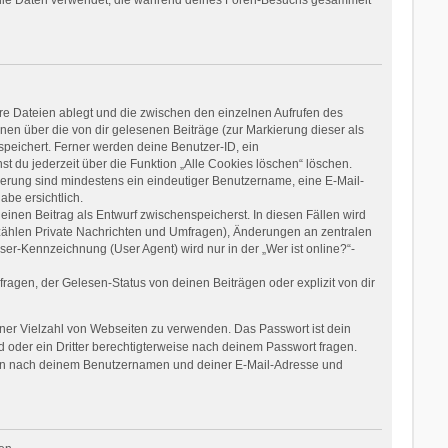
re Dateien ablegt und die zwischen den einzelnen Aufrufen des
onen über die von dir gelesenen Beiträge (zur Markierung dieser als
speichert. Ferner werden deine Benutzer-ID, ein
t du jederzeit über die Funktion „Alle Cookies löschen“ löschen.
rierung sind mindestens ein eindeutiger Benutzername, eine E-Mail-
be ersichtlich.
einen Beitrag als Entwurf zwischenspeicherst. In diesen Fällen wird
 zählen Private Nachrichten und Umfragen), Änderungen an zentralen
er-Kennzeichnung (User Agent) wird nur in der „Wer ist online?“-
agen, der Gelesen-Status von deinen Beiträgen oder explizit von dir
einer Vielzahl von Webseiten zu verwenden. Das Passwort ist dein
 oder ein Dritter berechtigterweise nach deinem Passwort fragen.
dann nach deinem Benutzernamen und deiner E-Mail-Adresse und