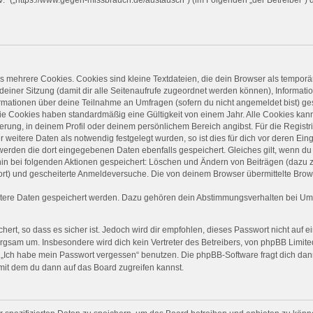
 mehrere Cookies. Cookies sind kleine Textdateien, die dein Browser als temporä
 deiner Sitzung (damit dir alle Seitenaufrufe zugeordnet werden können), Informati
ormationen über deine Teilnahme an Umfragen (sofern du nicht angemeldet bist) ge
ie Cookies haben standardmäßig eine Gültigkeit von einem Jahr. Alle Cookies kanns
ierung, in deinem Profil oder deinem persönlichem Bereich angibst. Für die Regist
eitere Daten als notwendig festgelegt wurden, so ist dies für dich vor deren Einga
 werden die dort eingegebenen Daten ebenfalls gespeichert. Gleiches gilt, wenn du 
rhin bei folgenden Aktionen gespeichert: Löschen und Ändern von Beiträgen (dazu
ort) und gescheiterte Anmeldeversuche. Die von deinem Browser übermittelte Brows
itere Daten gespeichert werden. Dazu gehören dein Abstimmungsverhalten bei Umfr
ert, so dass es sicher ist. Jedoch wird dir empfohlen, dieses Passwort nicht auf 
rgsam um. Insbesondere wird dich kein Vertreter des Betreibers, von phpBB Limited
on „Ich habe mein Passwort vergessen“ benutzen. Die phpBB-Software fragt dich 
mit dem du dann auf das Board zugreifen kannst.