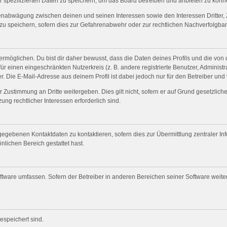
r spezifizierten Daten zu speichern, um das Board betreiben und anbieten zu könn
senabwägung zwischen deinen und seinen Interessen sowie den Interessen Dritter, 
 speichern, sofern dies zur Gefahrenabwehr oder zur rechtlichen Nachverfolgbark
öglichen. Du bist dir daher bewusst, dass die Daten deines Profils und die von dir
für einen eingeschränkten Nutzerkreis (z. B. andere registrierte Benutzer, Adminis
. Die E-Mail-Adresse aus deinem Profil ist dabei jedoch nur für den Betreiber und
 Zustimmung an Dritte weitergeben. Dies gilt nicht, sofern er auf Grund gesetzlic
ung rechtlicher Interessen erforderlich sind.
gegebenen Kontaktdaten zu kontaktieren, sofern dies zur Übermittlung zentraler Inf
nlichen Bereich gestattet hast.
oftware umfassen. Sofern der Betreiber in anderen Bereichen seiner Software weit
gespeichert sind.