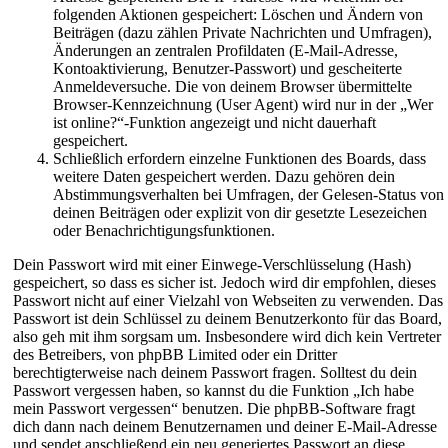
folgenden Aktionen gespeichert: Löschen und Ändern von
Beiträgen (dazu zählen Private Nachrichten und Umfragen),
Änderungen an zentralen Profildaten (E-Mail-Adresse,
Kontoaktivierung, Benutzer-Passwort) und gescheiterte
Anmeldeversuche. Die von deinem Browser übermittelte
Browser-Kennzeichnung (User Agent) wird nur in der „Wer
ist online?“-Funktion angezeigt und nicht dauerhaft
gespeichert.
Schließlich erfordern einzelne Funktionen des Boards, dass
weitere Daten gespeichert werden. Dazu gehören dein
Abstimmungsverhalten bei Umfragen, der Gelesen-Status von
deinen Beiträgen oder explizit von dir gesetzte Lesezeichen
oder Benachrichtigungsfunktionen.
Dein Passwort wird mit einer Einwege-Verschlüsselung (Hash)
gespeichert, so dass es sicher ist. Jedoch wird dir empfohlen, dieses
Passwort nicht auf einer Vielzahl von Webseiten zu verwenden. Das
Passwort ist dein Schlüssel zu deinem Benutzerkonto für das Board,
also geh mit ihm sorgsam um. Insbesondere wird dich kein Vertreter
des Betreibers, von phpBB Limited oder ein Dritter
berechtigterweise nach deinem Passwort fragen. Solltest du dein
Passwort vergessen haben, so kannst du die Funktion „Ich habe
mein Passwort vergessen“ benutzen. Die phpBB-Software fragt
dich dann nach deinem Benutzernamen und deiner E-Mail-Adresse
und sendet anschließend ein neu generiertes Passwort an diese