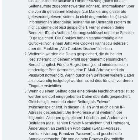
Cookies sind die aktuelle ID deiner Sitzung (damit dir alle
Seitenaufrufe zugeordnet werden können), Informationen über
die von dir gelesenen Beiträge (zur Markierung dieser als
gelesen/ungelesen; sofern du nicht angemeldet bist) sowie
Informationen über deine Teilnahme an Umfragen (sofern du
nicht angemeldet bist) gespeichert. Ferner werden deine
Benutzer-ID, ein Authentifizierungsschlüssel und eine Session-
ID gespeichert. Die Cookies haben standardmäßig eine
Gültigkeit von einem Jahr. Alle Cookies kannst du jederzeit
über die Funktion „Alle Cookies löschen“ löschen.
Weiterhin werden die Daten gespeichert, die du bei der
Registrierung, in deinem Profil oder deinem persönlichem
Bereich angibst. Für die Registrierung sind mindestens ein
eindeutiger Benutzername, eine E-Mail-Adresse und ein
Passwort notwendig. Wenn durch den Betreiber weitere Daten
als notwendig festgelegt wurden, so ist dies für dich vor deren
Eingabe ersichtlich.
Wenn du einen Beitrag oder eine private Nachricht erstellst, so
werden die dort eingegebenen Daten ebenfalls gespeichert.
Gleiches gilt, wenn du einen Beitrag als Entwurf
zwischenspeicherst. In diesen Fällen wird auch deine IP-
Adresse gespeichert. Die IP-Adresse wird weiterhin bei
folgenden Aktionen gespeichert: Löschen und Ändern von
Beiträgen (dazu zählen Private Nachrichten und Umfragen),
Änderungen an zentralen Profildaten (E-Mail-Adresse,
Kontoaktivierung, Benutzer-Passwort) und gescheiterte
Anmeldeversuche. Die von deinem Browser übermittelte