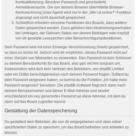
Kontoaktivierung, Benutzer-Passwort) und gescheiterte
Anmeldeversuche. Die von deinem Browser übermittelte Browser-
Kennzeichnung (User Agent) wird nur in der „Wer ist online?“-Funktion
angezeigt und nicht dauerhaft gespeichert.
Schließlich erfordern einzelne Funktionen des Boards, dass weitere
Daten gespeichert werden. Dazu gehören dein Abstimmungsverhalten
bei Umfragen, der Gelesen-Status von deinen Beiträgen oder explizit
von dir gesetzte Lesezeichen oder Benachrichtigungsfunktionen.
Dein Passwort wird mit einer Einwege-Verschlüsselung (Hash) gespeichert,
so dass es sicher ist. Jedoch wird dir empfohlen, dieses Passwort nicht auf
einer Vielzahl von Webseiten zu verwenden. Das Passwort ist dein Schlüssel
zu deinem Benutzerkonto für das Board, also geh mit ihm sorgsam um.
Insbesondere wird dich kein Vertreter des Betreibers, von phpBB Limited
oder ein Dritter berechtigterweise nach deinem Passwort fragen. Solltest du
dein Passwort vergessen haben, so kannst du die Funktion „Ich habe mein
Passwort vergessen“ benutzen. Die phpBB-Software fragt dich dann nach
deinem Benutzernamen und deiner E-Mail-Adresse und sendet
anschließend ein neu generiertes Passwort an diese Adresse, mit dem du
dann auf das Board zugreifen kannst.
Gestattung der Datenspeicherung
Du gestattest dem Betreiber, die von dir eingegebenen und oben näher
spezifizierten Daten zu speichern, um das Board betreiben und anbieten zu
können.