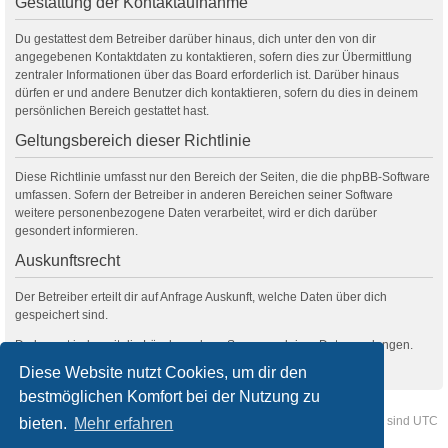
Gestattung der Kontaktaufnahme
Du gestattest dem Betreiber darüber hinaus, dich unter den von dir
angegebenen Kontaktdaten zu kontaktieren, sofern dies zur Übermittlung
zentraler Informationen über das Board erforderlich ist. Darüber hinaus
dürfen er und andere Benutzer dich kontaktieren, sofern du dies in deinem
persönlichen Bereich gestattet hast.
Geltungsbereich dieser Richtlinie
Diese Richtlinie umfasst nur den Bereich der Seiten, die die phpBB-Software
umfassen. Sofern der Betreiber in anderen Bereichen seiner Software
weitere personenbezogene Daten verarbeitet, wird er dich darüber
gesondert informieren.
Auskunftsrecht
Der Betreiber erteilt dir auf Anfrage Auskunft, welche Daten über dich
gespeichert sind.
Du kannst jederzeit die Löschung bzw. Sperrung deiner Daten verlangen.
Kontaktiere hierzu bitte den Betreiber.
Diese Website nutzt Cookies, um dir den
bestmöglichen Komfort bei der Nutzung zu
Foren-Übersicht
Kontakt
Alle Cookies löschen
Alle Zeiten sind
UTC
bieten.
Mehr erfahren