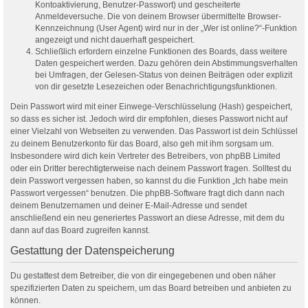
Kontoaktivierung, Benutzer-Passwort) und gescheiterte
Anmeldeversuche. Die von deinem Browser übermittelte Browser-
Kennzeichnung (User Agent) wird nur in der „Wer ist online?“-Funktion
angezeigt und nicht dauerhaft gespeichert.
Schließlich erfordern einzelne Funktionen des Boards, dass weitere
Daten gespeichert werden. Dazu gehören dein Abstimmungsverhalten
bei Umfragen, der Gelesen-Status von deinen Beiträgen oder explizit
von dir gesetzte Lesezeichen oder Benachrichtigungsfunktionen.
Dein Passwort wird mit einer Einwege-Verschlüsselung (Hash) gespeichert,
so dass es sicher ist. Jedoch wird dir empfohlen, dieses Passwort nicht auf
einer Vielzahl von Webseiten zu verwenden. Das Passwort ist dein Schlüssel
zu deinem Benutzerkonto für das Board, also geh mit ihm sorgsam um.
Insbesondere wird dich kein Vertreter des Betreibers, von phpBB Limited
oder ein Dritter berechtigterweise nach deinem Passwort fragen. Solltest du
dein Passwort vergessen haben, so kannst du die Funktion „Ich habe mein
Passwort vergessen“ benutzen. Die phpBB-Software fragt dich dann nach
deinem Benutzernamen und deiner E-Mail-Adresse und sendet
anschließend ein neu generiertes Passwort an diese Adresse, mit dem du
dann auf das Board zugreifen kannst.
Gestattung der Datenspeicherung
Du gestattest dem Betreiber, die von dir eingegebenen und oben näher
spezifizierten Daten zu speichern, um das Board betreiben und anbieten zu
können.