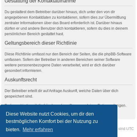
Gestattung der Kontaktaufnahme
Du gestattest dem Betreiber darüber hinaus, dich unter den von dir
angegebenen Kontaktdaten zu kontaktieren, sofern dies zur Übermittlung
zentraler Informationen über das Board erforderlich ist. Darüber hinaus
dürfen er und andere Benutzer dich kontaktieren, sofern du dies in deinem
persönlichen Bereich gestattet hast.
Geltungsbereich dieser Richtlinie
Diese Richtlinie umfasst nur den Bereich der Seiten, die die phpBB-Software
umfassen. Sofern der Betreiber in anderen Bereichen seiner Software
weitere personenbezogene Daten verarbeitet, wird er dich darüber
gesondert informieren.
Auskunftsrecht
Der Betreiber erteilt dir auf Anfrage Auskunft, welche Daten über dich
gespeichert sind.
Du kannst jederzeit die Löschung bzw. Sperrung deiner Daten verlangen.
Kontaktiere hierzu bitte den Betreiber.
Diese Website nutzt Cookies, um dir den
bestmöglichen Komfort bei der Nutzung zu
Foren-Übersicht
Kontakt
Alle Cookies löschen
Alle Zeiten sind
UTC
bieten.
Mehr erfahren