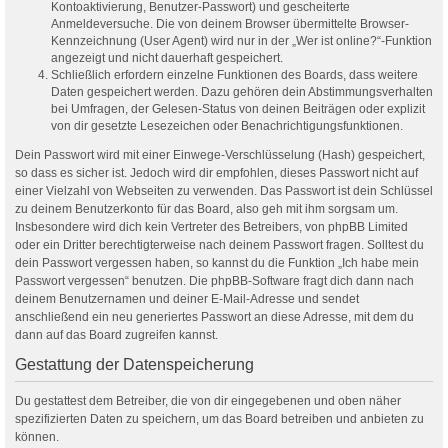
Kontoaktivierung, Benutzer-Passwort) und gescheiterte
Anmeldeversuche. Die von deinem Browser übermittelte Browser-
Kennzeichnung (User Agent) wird nur in der „Wer ist online?“-Funktion
angezeigt und nicht dauerhaft gespeichert.
Schließlich erfordern einzelne Funktionen des Boards, dass weitere
Daten gespeichert werden. Dazu gehören dein Abstimmungsverhalten
bei Umfragen, der Gelesen-Status von deinen Beiträgen oder explizit
von dir gesetzte Lesezeichen oder Benachrichtigungsfunktionen.
Dein Passwort wird mit einer Einwege-Verschlüsselung (Hash) gespeichert,
so dass es sicher ist. Jedoch wird dir empfohlen, dieses Passwort nicht auf
einer Vielzahl von Webseiten zu verwenden. Das Passwort ist dein Schlüssel
zu deinem Benutzerkonto für das Board, also geh mit ihm sorgsam um.
Insbesondere wird dich kein Vertreter des Betreibers, von phpBB Limited
oder ein Dritter berechtigterweise nach deinem Passwort fragen. Solltest du
dein Passwort vergessen haben, so kannst du die Funktion „Ich habe mein
Passwort vergessen“ benutzen. Die phpBB-Software fragt dich dann nach
deinem Benutzernamen und deiner E-Mail-Adresse und sendet
anschließend ein neu generiertes Passwort an diese Adresse, mit dem du
dann auf das Board zugreifen kannst.
Gestattung der Datenspeicherung
Du gestattest dem Betreiber, die von dir eingegebenen und oben näher
spezifizierten Daten zu speichern, um das Board betreiben und anbieten zu
können.