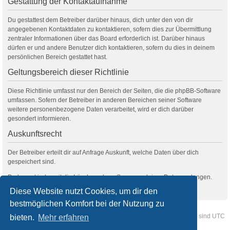
Gestattung der Kontaktaufnahme
Du gestattest dem Betreiber darüber hinaus, dich unter den von dir
angegebenen Kontaktdaten zu kontaktieren, sofern dies zur Übermittlung
zentraler Informationen über das Board erforderlich ist. Darüber hinaus
dürfen er und andere Benutzer dich kontaktieren, sofern du dies in deinem
persönlichen Bereich gestattet hast.
Geltungsbereich dieser Richtlinie
Diese Richtlinie umfasst nur den Bereich der Seiten, die die phpBB-Software
umfassen. Sofern der Betreiber in anderen Bereichen seiner Software
weitere personenbezogene Daten verarbeitet, wird er dich darüber
gesondert informieren.
Auskunftsrecht
Der Betreiber erteilt dir auf Anfrage Auskunft, welche Daten über dich
gespeichert sind.
Du kannst jederzeit die Löschung bzw. Sperrung deiner Daten verlangen.
Kontaktiere hierzu bitte den Betreiber.
Diese Website nutzt Cookies, um dir den
bestmöglichen Komfort bei der Nutzung zu
Foren-Übersicht
Kontakt
Alle Cookies löschen
Alle Zeiten sind
UTC
bieten.
Mehr erfahren