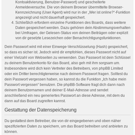
Kontoaktivierung, Benutzer-Passwort) und gescheiterte
Anmeldeversuche. Die von deinem Browser übermittelte Browser-
Kennzeichnung (User Agent) wird nur in der „Wer ist online?“-Funktion
angezeigt und nicht dauerhaft gespeichert.
Schließlich erfordern einzelne Funktionen des Boards, dass weitere
Daten gespeichert werden. Dazu gehören dein Abstimmungsverhalten
bei Umfragen, der Gelesen-Status von deinen Beiträgen oder explizit
von dir gesetzte Lesezeichen oder Benachrichtigungsfunktionen.
Dein Passwort wird mit einer Einwege-Verschlüsselung (Hash) gespeichert,
so dass es sicher ist. Jedoch wird dir empfohlen, dieses Passwort nicht auf
einer Vielzahl von Webseiten zu verwenden. Das Passwort ist dein Schlüssel
zu deinem Benutzerkonto für das Board, also geh mit ihm sorgsam um.
Insbesondere wird dich kein Vertreter des Betreibers, von phpBB Limited
oder ein Dritter berechtigterweise nach deinem Passwort fragen. Solltest du
dein Passwort vergessen haben, so kannst du die Funktion „Ich habe mein
Passwort vergessen“ benutzen. Die phpBB-Software fragt dich dann nach
deinem Benutzernamen und deiner E-Mail-Adresse und sendet
anschließend ein neu generiertes Passwort an diese Adresse, mit dem du
dann auf das Board zugreifen kannst.
Gestattung der Datenspeicherung
Du gestattest dem Betreiber, die von dir eingegebenen und oben näher
spezifizierten Daten zu speichern, um das Board betreiben und anbieten zu
können.