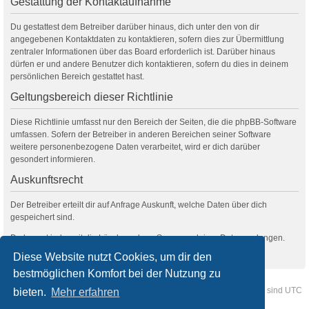
Gestattung der Kontaktaufnahme
Du gestattest dem Betreiber darüber hinaus, dich unter den von dir
angegebenen Kontaktdaten zu kontaktieren, sofern dies zur Übermittlung
zentraler Informationen über das Board erforderlich ist. Darüber hinaus
dürfen er und andere Benutzer dich kontaktieren, sofern du dies in deinem
persönlichen Bereich gestattet hast.
Geltungsbereich dieser Richtlinie
Diese Richtlinie umfasst nur den Bereich der Seiten, die die phpBB-Software
umfassen. Sofern der Betreiber in anderen Bereichen seiner Software
weitere personenbezogene Daten verarbeitet, wird er dich darüber
gesondert informieren.
Auskunftsrecht
Der Betreiber erteilt dir auf Anfrage Auskunft, welche Daten über dich
gespeichert sind.
Du kannst jederzeit die Löschung bzw. Sperrung deiner Daten verlangen.
Kontaktiere hierzu bitte den Betreiber.
Diese Website nutzt Cookies, um dir den
bestmöglichen Komfort bei der Nutzung zu
Foren-Übersicht
Kontakt
Alle Cookies löschen
Alle Zeiten sind
UTC
bieten.
Mehr erfahren