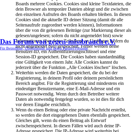
Boards mehrere Cookies. Cookies sind kleine Textdateien, die
dein Browser als temporäre Dateien ablegt und die zwischen
den einzelnen Aufrufen des Boards erhalten bleiben. In diesen
Cookies sind die aktuelle ID deiner Sitzung (damit dir alle
Seitenaufrufe zugeordnet werden können), Informationen
über die von dir gelesenen Beiträge (zur Markierung dieser als
gelesen/ungelesen; sofern du nicht angemeldet bist) sowie
Das Forum von gegen-missbrauch e.V.
Informationen über deine Teilnahme an Umfragen (sofern du
nicht angemeldet bist) gespeichert. Ferner werden deine
Für Betroffene, Überlebende und deren Partner/Freunde
Benutzer-ID, ein Authentifizierungsschlüssel und eine
Session-ID gespeichert. Die Cookies haben standardmäßig
eine Gültigkeit von einem Jahr. Alle Cookies kannst du
jederzeit über die Funktion „Alle Cookies löschen“ löschen.
Weiterhin werden die Daten gespeichert, die du bei der
Registrierung, in deinem Profil oder deinem persönlichem
Bereich angibst. Für die Registrierung sind mindestens ein
eindeutiger Benutzername, eine E-Mail-Adresse und ein
Passwort notwendig. Wenn durch den Betreiber weitere
Daten als notwendig festgelegt wurden, so ist dies für dich
vor deren Eingabe ersichtlich.
Wenn du einen Beitrag oder eine private Nachricht erstellst,
so werden die dort eingegebenen Daten ebenfalls gespeichert.
Gleiches gilt, wenn du einen Beitrag als Entwurf
zwischenspeicherst. In diesen Fällen wird auch deine IP-
Adresse gespeichert. Die IP-Adresse wird weiterhin bei