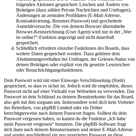
folgenden Aktionen gespeichert: Löschen und Ändern von
Beiträgen (dazu zählen Private Nachrichten und Umfragen),
Änderungen an zentralen Profildaten (E-Mail-Adresse,
Kontoaktivierung, Benutzer-Passwort) und gescheiterte
Anmeldeversuche. Die von deinem Browser übermittelte
Browser-Kennzeichnung (User Agent) wird nur in der „Wer
ist online?“-Funktion angezeigt und nicht dauerhaft
gespeichert.
Schließlich erfordern einzelne Funktionen des Boards, dass
weitere Daten gespeichert werden. Dazu gehören dein
Abstimmungsverhalten bei Umfragen, der Gelesen-Status von
deinen Beiträgen oder explizit von dir gesetzte Lesezeichen
oder Benachrichtigungsfunktionen.
Dein Passwort wird mit einer Einwege-Verschlüsselung (Hash)
gespeichert, so dass es sicher ist. Jedoch wird dir empfohlen, dieses
Passwort nicht auf einer Vielzahl von Webseiten zu verwenden. Das
Passwort ist dein Schlüssel zu deinem Benutzerkonto für das Board,
also geh mit ihm sorgsam um. Insbesondere wird dich kein Vertreter
des Betreibers, von phpBB Limited oder ein Dritter
berechtigterweise nach deinem Passwort fragen. Solltest du dein
Passwort vergessen haben, so kannst du die Funktion „Ich habe
mein Passwort vergessen“ benutzen. Die phpBB-Software fragt
dich dann nach deinem Benutzernamen und deiner E-Mail-Adresse
und sendet anschließend ein neu generiertes Passwort an diese