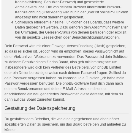
Kontoaktivierung, Benutzer-Passwort) und gescheiterte
Anmeldeversuche. Die von deinem Browser übermittelte Browser-
Kennzeichnung (User Agent) wird nur in der „Wer ist online?“-Funktion
angezeigt und nicht dauerhaft gespeichert.
Schließlich erfordern einzelne Funktionen des Boards, dass weitere
Daten gespeichert werden. Dazu gehören dein Abstimmungsverhalten
bei Umfragen, der Gelesen-Status von deinen Beiträgen oder explizit
von dir gesetzte Lesezeichen oder Benachrichtigungsfunktionen.
Dein Passwort wird mit einer Einwege-Verschlüsselung (Hash) gespeichert,
so dass es sicher ist. Jedoch wird dir empfohlen, dieses Passwort nicht auf
einer Vielzahl von Webseiten zu verwenden. Das Passwort ist dein Schlüssel
zu deinem Benutzerkonto für das Board, also geh mit ihm sorgsam um.
Insbesondere wird dich kein Vertreter des Betreibers, von phpBB Limited
oder ein Dritter berechtigterweise nach deinem Passwort fragen. Solltest du
dein Passwort vergessen haben, so kannst du die Funktion „Ich habe mein
Passwort vergessen“ benutzen. Die phpBB-Software fragt dich dann nach
deinem Benutzernamen und deiner E-Mail-Adresse und sendet
anschließend ein neu generiertes Passwort an diese Adresse, mit dem du
dann auf das Board zugreifen kannst.
Gestattung der Datenspeicherung
Du gestattest dem Betreiber, die von dir eingegebenen und oben näher
spezifizierten Daten zu speichern, um das Board betreiben und anbieten zu
können.