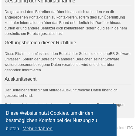
Gestattung der Kontaktaufnahme
Du gestattest dem Betreiber darüber hinaus, dich unter den von dir
angegebenen Kontaktdaten zu kontaktieren, sofern dies zur Übermittlung
zentraler Informationen über das Board erforderlich ist. Darüber hinaus
dürfen er und andere Benutzer dich kontaktieren, sofern du dies in deinem
persönlichen Bereich gestattet hast.
Geltungsbereich dieser Richtlinie
Diese Richtlinie umfasst nur den Bereich der Seiten, die die phpBB-Software
umfassen. Sofern der Betreiber in anderen Bereichen seiner Software
weitere personenbezogene Daten verarbeitet, wird er dich darüber
gesondert informieren.
Auskunftsrecht
Der Betreiber erteilt dir auf Anfrage Auskunft, welche Daten über dich
gespeichert sind.
Du kannst jederzeit die Löschung bzw. Sperrung deiner Daten verlangen.
Kontaktiere hierzu bitte den Betreiber.
Diese Website nutzt Cookies, um dir den
bestmöglichen Komfort bei der Nutzung zu
Foren-Übersicht
Kontakt
Alle Cookies löschen
Alle Zeiten sind
UTC
bieten.
Mehr erfahren