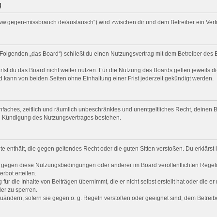
g
/www.gegen-missbrauch.de/austausch“) wird zwischen dir und dem Betreiber ein Ve
Folgenden „das Board“) schließt du einen Nutzungsvertrag mit dem Betreiber des B
st du das Board nicht weiter nutzen. Für die Nutzung des Boards gelten jeweils di
 kann von beiden Seiten ohne Einhaltung einer Frist jederzeit gekündigt werden.
 einfaches, zeitlich und räumlich unbeschränktes und unentgeltliches Recht, deine
ch Kündigung des Nutzungsvertrages bestehen.
alte enthält, die gegen geltendes Recht oder die guten Sitten verstoßen. Du erklärs
n gegen diese Nutzungsbedingungen oder anderer im Board veröffentlichten Regel
rbot erteilen.
ür die Inhalte von Beiträgen übernimmt, die er nicht selbst erstellt hat oder die e
er zu sperren.
zuändern, sofern sie gegen o. g. Regeln verstoßen oder geeignet sind, dem Betrei