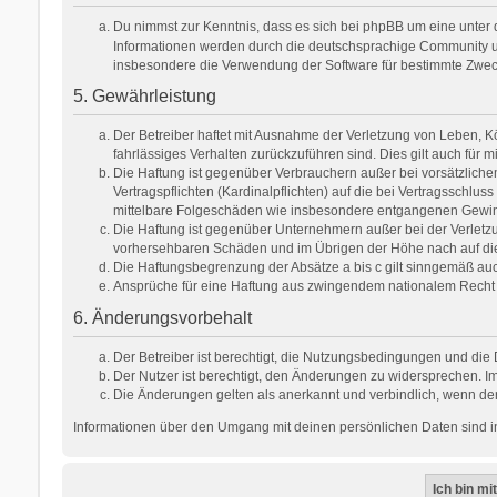
Du nimmst zur Kenntnis, dass es sich bei phpBB um eine unter d
Informationen werden durch die deutschsprachige Community unt
insbesondere die Verwendung der Software für bestimmte Zweck
5. Gewährleistung
Der Betreiber haftet mit Ausnahme der Verletzung von Leben, Kör
fahrlässiges Verhalten zurückzuführen sind. Dies gilt auch fü
Die Haftung ist gegenüber Verbrauchern außer bei vorsätzlich
Vertragspflichten (Kardinalpflichten) auf die bei Vertragsschl
mittelbare Folgeschäden wie insbesondere entgangenen Gewi
Die Haftung ist gegenüber Unternehmern außer bei der Verletzu
vorhersehbaren Schäden und im Übrigen der Höhe nach auf die 
Die Haftungsbegrenzung der Absätze a bis c gilt sinngemäß auch
Ansprüche für eine Haftung aus zwingendem nationalem Recht 
6. Änderungsvorbehalt
Der Betreiber ist berechtigt, die Nutzungsbedingungen und die 
Der Nutzer ist berechtigt, den Änderungen zu widersprechen. Im
Die Änderungen gelten als anerkannt und verbindlich, wenn de
Informationen über den Umgang mit deinen persönlichen Daten sind in