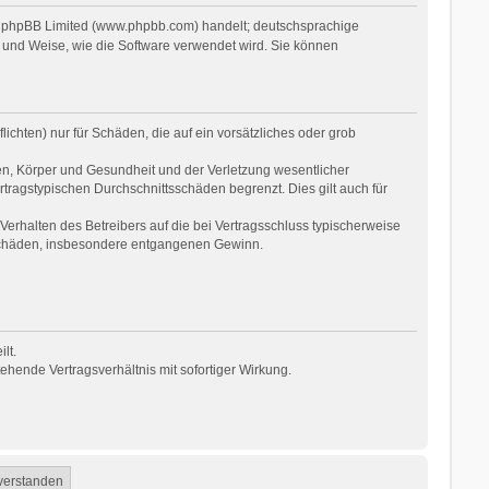
on phpBB Limited (www.phpbb.com) handelt; deutschsprachige
 und Weise, wie die Software verwendet wird. Sie können
ichten) nur für Schäden, die auf ein vorsätzliches oder grob
en, Körper und Gesundheit und der Verletzung wesentlicher
rtragstypischen Durchschnittsschäden begrenzt. Dies gilt auch für
erhalten des Betreibers auf die bei Vertragsschluss typischerweise
 Schäden, insbesondere entgangenen Gewinn.
lt.
hende Vertragsverhältnis mit sofortiger Wirkung.