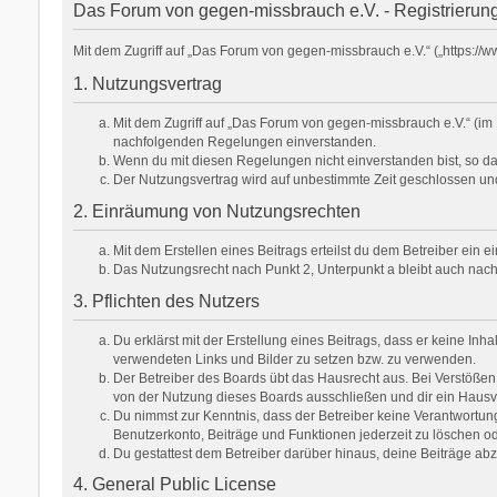
Das Forum von gegen-missbrauch e.V. - Registrierun
Mit dem Zugriff auf „Das Forum von gegen-missbrauch e.V.“ („https:/
1. Nutzungsvertrag
Mit dem Zugriff auf „Das Forum von gegen-missbrauch e.V.“ (im 
nachfolgenden Regelungen einverstanden.
Wenn du mit diesen Regelungen nicht einverstanden bist, so darf
Der Nutzungsvertrag wird auf unbestimmte Zeit geschlossen und
2. Einräumung von Nutzungsrechten
Mit dem Erstellen eines Beitrags erteilst du dem Betreiber ein
Das Nutzungsrecht nach Punkt 2, Unterpunkt a bleibt auch na
3. Pflichten des Nutzers
Du erklärst mit der Erstellung eines Beitrags, dass er keine Inh
verwendeten Links und Bilder zu setzen bzw. zu verwenden.
Der Betreiber des Boards übt das Hausrecht aus. Bei Verstöße
von der Nutzung dieses Boards ausschließen und dir ein Hausve
Du nimmst zur Kenntnis, dass der Betreiber keine Verantwortung f
Benutzerkonto, Beiträge und Funktionen jederzeit zu löschen od
Du gestattest dem Betreiber darüber hinaus, deine Beiträge ab
4. General Public License