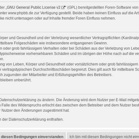
er „
GNU General Public License v2
“ (GPL) bereitgestellten Foren-Software v
er www.phpbb.de zur Verfügung gestellt. Beide haben keinen Einfluss auf die Art
e nicht untersagen oder auf Inhalte fremder Foren Einfluss nehmen.
per und Gesundheit und der Verletzung wesentlicher Vertragspflichten (Kardinalpfl
r mittelbare Folgeschäden wie insbesondere entgangenen Gewinn.
em oder grob fahrlässigem Verhalten oder bei Schäden aus der Verletzung von Leb
uss typischerweise vorhersehbaren Schäden und im übrigen der Höhe nach auf die ve
nn.
ng von Leben, Körper und Gesundheit oder vorsätzlichem oder grob fahrlässigem V
vertragstypischen Durchschnittsschäden begrenzt. Dies gilt auch für mittelbare
 zugunsten der Mitarbeiter und Erfüllungsgehilfen des Betreibers.
bleiben unberührt.
Datenschutzerklärung zu ändern. Die Änderung wird dem Nutzer per E-Mail mitgetei
 Falle des Widerspruchs erlischt das zwischen dem Betreiber und dem Nutzer beste
r Nutzer den Änderungen zugestimmt hat.
 der Datenschutzerklärung enthalten.