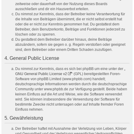
zeitweise oder dauerhaft von der Nutzung dieses Boards
ausschließen und dir ein Hausverbot erteilen.
Du nimmst zur Kenntnis, dass der Betreiber keine Verantwortung für
die Inhalte von Beiträgen übernimmt, die er nicht selbst erstellt hat
oder die er nicht zur Kenntnis genommen hat. Du gestattest dem
Betreiber, dein Benutzerkonto, Beiträge und Funktionen jederzeit zu
löschen oder zu sperren.
Du gestattest dem Betreiber darüber hinaus, deine Beiträge
abzuändern, sofern sie gegen o. g. Regeln verstoßen oder geeignet
sind, dem Betreiber oder einem Dritten Schaden zuzufügen.
4. General Public License
Du nimmst zur Kenntnis, dass es sich bei phpBB um eine unter der „
GNU General Public License v2
“ (GPL) bereitgestellten Foren-
Software von phpBB Limited (www.phpbb.com) handelt;
deutschsprachige Informationen werden durch die deutschsprachige
Community unter www.phpbb.de zur Verfügung gestellt. Beide haben
keinen Einfluss auf die Art und Weise, wie die Software verwendet
wird. Sie können insbesondere die Verwendung der Software für
bestimmte Zwecke nicht untersagen oder auf Inhalte fremder Foren
Einfluss nehmen.
5. Gewährleistung
Der Betreiber haftet mit Ausnahme der Verletzung von Leben, Körper
und Gesundheit und der Verletzung wesentlicher Vertragspflichten