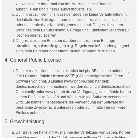
zeitweise oder dauerhaft von der Nutzung dieses Boards
ausschließen und dir ein Hausverbot erteilen.
Du nimmst zur Kenntnis, dass der Betreiber keine Verantwortung für
die Inhalte von Beiträgen übernimmt, die er nicht selbst erstellt hat
oder die er nicht zur Kenntnis genommen hat. Du gestattest dem
Betreiber, dein Benutzerkonto, Beiträge und Funktionen jederzeit zu
löschen oder zu sperren.
Du gestattest dem Betreiber darüber hinaus, deine Beiträge
abzuändern, sofern sie gegen o. g. Regeln verstoßen oder geeignet
sind, dem Betreiber oder einem Dritten Schaden zuzufügen.
4. General Public License
Du nimmst zur Kenntnis, dass es sich bei phpBB um eine unter der „
GNU General Public License v2
“ (GPL) bereitgestellten Foren-
Software von phpBB Limited (www.phpbb.com) handelt;
deutschsprachige Informationen werden durch die deutschsprachige
Community unter www.phpbb.de zur Verfügung gestellt. Beide haben
keinen Einfluss auf die Art und Weise, wie die Software verwendet
wird. Sie können insbesondere die Verwendung der Software für
bestimmte Zwecke nicht untersagen oder auf Inhalte fremder Foren
Einfluss nehmen.
5. Gewährleistung
Der Betreiber haftet mit Ausnahme der Verletzung von Leben, Körper
und Gesundheit und der Verletzung wesentlicher Vertragspflichten