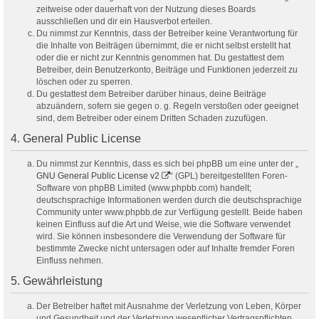
zeitweise oder dauerhaft von der Nutzung dieses Boards
ausschließen und dir ein Hausverbot erteilen.
Du nimmst zur Kenntnis, dass der Betreiber keine Verantwortung für
die Inhalte von Beiträgen übernimmt, die er nicht selbst erstellt hat
oder die er nicht zur Kenntnis genommen hat. Du gestattest dem
Betreiber, dein Benutzerkonto, Beiträge und Funktionen jederzeit zu
löschen oder zu sperren.
Du gestattest dem Betreiber darüber hinaus, deine Beiträge
abzuändern, sofern sie gegen o. g. Regeln verstoßen oder geeignet
sind, dem Betreiber oder einem Dritten Schaden zuzufügen.
4. General Public License
Du nimmst zur Kenntnis, dass es sich bei phpBB um eine unter der „
GNU General Public License v2
“ (GPL) bereitgestellten Foren-
Software von phpBB Limited (www.phpbb.com) handelt;
deutschsprachige Informationen werden durch die deutschsprachige
Community unter www.phpbb.de zur Verfügung gestellt. Beide haben
keinen Einfluss auf die Art und Weise, wie die Software verwendet
wird. Sie können insbesondere die Verwendung der Software für
bestimmte Zwecke nicht untersagen oder auf Inhalte fremder Foren
Einfluss nehmen.
5. Gewährleistung
Der Betreiber haftet mit Ausnahme der Verletzung von Leben, Körper
und Gesundheit und der Verletzung wesentlicher Vertragspflichten