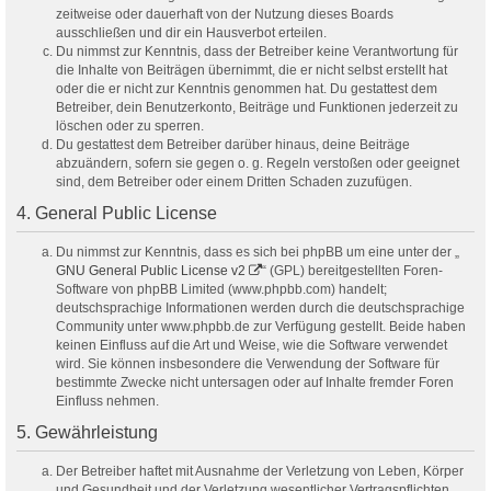
zeitweise oder dauerhaft von der Nutzung dieses Boards
ausschließen und dir ein Hausverbot erteilen.
Du nimmst zur Kenntnis, dass der Betreiber keine Verantwortung für
die Inhalte von Beiträgen übernimmt, die er nicht selbst erstellt hat
oder die er nicht zur Kenntnis genommen hat. Du gestattest dem
Betreiber, dein Benutzerkonto, Beiträge und Funktionen jederzeit zu
löschen oder zu sperren.
Du gestattest dem Betreiber darüber hinaus, deine Beiträge
abzuändern, sofern sie gegen o. g. Regeln verstoßen oder geeignet
sind, dem Betreiber oder einem Dritten Schaden zuzufügen.
4. General Public License
Du nimmst zur Kenntnis, dass es sich bei phpBB um eine unter der „
GNU General Public License v2
“ (GPL) bereitgestellten Foren-
Software von phpBB Limited (www.phpbb.com) handelt;
deutschsprachige Informationen werden durch die deutschsprachige
Community unter www.phpbb.de zur Verfügung gestellt. Beide haben
keinen Einfluss auf die Art und Weise, wie die Software verwendet
wird. Sie können insbesondere die Verwendung der Software für
bestimmte Zwecke nicht untersagen oder auf Inhalte fremder Foren
Einfluss nehmen.
5. Gewährleistung
Der Betreiber haftet mit Ausnahme der Verletzung von Leben, Körper
und Gesundheit und der Verletzung wesentlicher Vertragspflichten