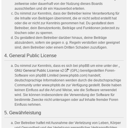
zeitweise oder dauerhaft von der Nutzung dieses Boards
ausschließen und dir ein Hausverbot erteilen.
Du nimmst zur Kenntnis, dass der Betreiber keine Verantwortung für
die Inhalte von Beiträgen übernimmt, die er nicht selbst erstellt hat
oder die er nicht zur Kenntnis genommen hat. Du gestattest dem
Betreiber, dein Benutzerkonto, Beiträge und Funktionen jederzeit zu
löschen oder zu sperren.
Du gestattest dem Betreiber darüber hinaus, deine Beiträge
abzuändern, sofern sie gegen o. g. Regeln verstoßen oder geeignet
sind, dem Betreiber oder einem Dritten Schaden zuzufügen.
4. General Public License
Du nimmst zur Kenntnis, dass es sich bei phpBB um eine unter der „
GNU General Public License v2
“ (GPL) bereitgestellten Foren-
Software von phpBB Limited (www.phpbb.com) handelt;
deutschsprachige Informationen werden durch die deutschsprachige
Community unter www.phpbb.de zur Verfügung gestellt. Beide haben
keinen Einfluss auf die Art und Weise, wie die Software verwendet
wird. Sie können insbesondere die Verwendung der Software für
bestimmte Zwecke nicht untersagen oder auf Inhalte fremder Foren
Einfluss nehmen.
5. Gewährleistung
Der Betreiber haftet mit Ausnahme der Verletzung von Leben, Körper
und Gesundheit und der Verletzung wesentlicher Vertragspflichten