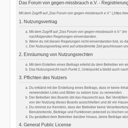
Das Forum von gegen-missbrauch e.V. - Registrierun
Mit dem Zugriff auf „Das Forum von gegen-missbrauch e.V.“ („https:/
1. Nutzungsvertrag
Mit dem Zugriff auf „Das Forum von gegen-missbrauch e.V.“ (im 
nachfolgenden Regelungen einverstanden.
Wenn du mit diesen Regelungen nicht einverstanden bist, so darf
Der Nutzungsvertrag wird auf unbestimmte Zeit geschlossen und
2. Einräumung von Nutzungsrechten
Mit dem Erstellen eines Beitrags erteilst du dem Betreiber ein
Das Nutzungsrecht nach Punkt 2, Unterpunkt a bleibt auch na
3. Pflichten des Nutzers
Du erklärst mit der Erstellung eines Beitrags, dass er keine Inh
verwendeten Links und Bilder zu setzen bzw. zu verwenden.
Der Betreiber des Boards übt das Hausrecht aus. Bei Verstöße
von der Nutzung dieses Boards ausschließen und dir ein Hausve
Du nimmst zur Kenntnis, dass der Betreiber keine Verantwortung f
Benutzerkonto, Beiträge und Funktionen jederzeit zu löschen od
Du gestattest dem Betreiber darüber hinaus, deine Beiträge ab
4. General Public License