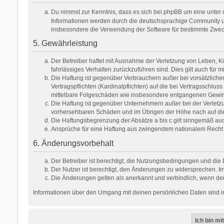
Du nimmst zur Kenntnis, dass es sich bei phpBB um eine unter d
Informationen werden durch die deutschsprachige Community unt
insbesondere die Verwendung der Software für bestimmte Zweck
5. Gewährleistung
Der Betreiber haftet mit Ausnahme der Verletzung von Leben, Kör
fahrlässiges Verhalten zurückzuführen sind. Dies gilt auch fü
Die Haftung ist gegenüber Verbrauchern außer bei vorsätzlich
Vertragspflichten (Kardinalpflichten) auf die bei Vertragsschl
mittelbare Folgeschäden wie insbesondere entgangenen Gewi
Die Haftung ist gegenüber Unternehmern außer bei der Verletzu
vorhersehbaren Schäden und im Übrigen der Höhe nach auf die 
Die Haftungsbegrenzung der Absätze a bis c gilt sinngemäß auch
Ansprüche für eine Haftung aus zwingendem nationalem Recht 
6. Änderungsvorbehalt
Der Betreiber ist berechtigt, die Nutzungsbedingungen und die 
Der Nutzer ist berechtigt, den Änderungen zu widersprechen. Im
Die Änderungen gelten als anerkannt und verbindlich, wenn de
Informationen über den Umgang mit deinen persönlichen Daten sind in