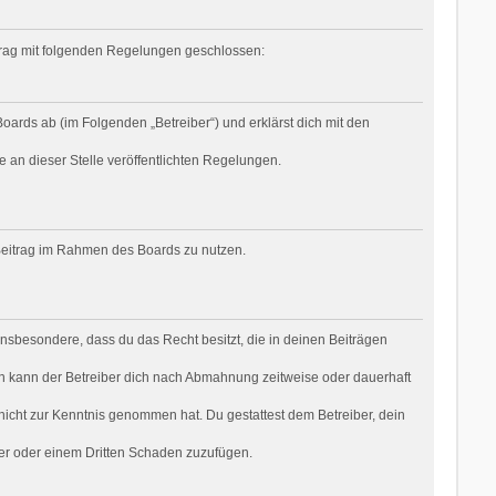
rtrag mit folgenden Regelungen geschlossen:
oards ab (im Folgenden „Betreiber“) und erklärst dich mit den
e an dieser Stelle veröffentlichten Regelungen.
n Beitrag im Rahmen des Boards zu nutzen.
t insbesondere, dass du das Recht besitzt, die in deinen Beiträgen
n kann der Betreiber dich nach Abmahnung zeitweise oder dauerhaft
r nicht zur Kenntnis genommen hat. Du gestattest dem Betreiber, dein
ber oder einem Dritten Schaden zuzufügen.