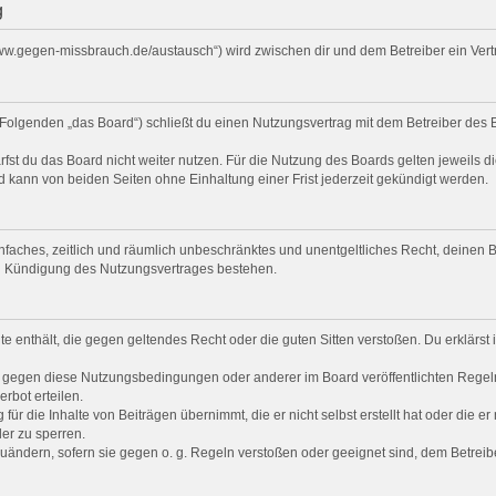
g
/www.gegen-missbrauch.de/austausch“) wird zwischen dir und dem Betreiber ein Ve
Folgenden „das Board“) schließt du einen Nutzungsvertrag mit dem Betreiber des B
st du das Board nicht weiter nutzen. Für die Nutzung des Boards gelten jeweils di
 kann von beiden Seiten ohne Einhaltung einer Frist jederzeit gekündigt werden.
 einfaches, zeitlich und räumlich unbeschränktes und unentgeltliches Recht, deine
ch Kündigung des Nutzungsvertrages bestehen.
alte enthält, die gegen geltendes Recht oder die guten Sitten verstoßen. Du erklärs
n gegen diese Nutzungsbedingungen oder anderer im Board veröffentlichten Regel
rbot erteilen.
ür die Inhalte von Beiträgen übernimmt, die er nicht selbst erstellt hat oder die e
er zu sperren.
zuändern, sofern sie gegen o. g. Regeln verstoßen oder geeignet sind, dem Betrei