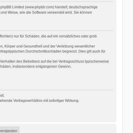
on phpBB Limited (www.phpbb.com) handelt; deutschsprachige
 und Weise, wie die Software verwendet wird. Sie können
ichten) nur für Schäden, die auf ein vorsätzliches oder grob
en, Körper und Gesundheit und der Verletzung wesentlicher
rtragstypischen Durchschnittsschäden begrenzt. Dies gilt auch für
erhalten des Betreibers auf die bei Vertragsschluss typischerweise
 Schäden, insbesondere entgangenen Gewinn.
lt.
hende Vertragsverhältnis mit sofortiger Wirkung.