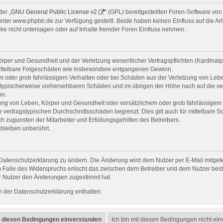
er „
GNU General Public License v2
“ (GPL) bereitgestellten Foren-Software v
er www.phpbb.de zur Verfügung gestellt. Beide haben keinen Einfluss auf die Art
e nicht untersagen oder auf Inhalte fremder Foren Einfluss nehmen.
per und Gesundheit und der Verletzung wesentlicher Vertragspflichten (Kardinalpfl
r mittelbare Folgeschäden wie insbesondere entgangenen Gewinn.
em oder grob fahrlässigem Verhalten oder bei Schäden aus der Verletzung von Leb
uss typischerweise vorhersehbaren Schäden und im übrigen der Höhe nach auf die ve
nn.
ng von Leben, Körper und Gesundheit oder vorsätzlichem oder grob fahrlässigem V
vertragstypischen Durchschnittsschäden begrenzt. Dies gilt auch für mittelbare
 zugunsten der Mitarbeiter und Erfüllungsgehilfen des Betreibers.
bleiben unberührt.
Datenschutzerklärung zu ändern. Die Änderung wird dem Nutzer per E-Mail mitgetei
 Falle des Widerspruchs erlischt das zwischen dem Betreiber und dem Nutzer beste
r Nutzer den Änderungen zugestimmt hat.
 der Datenschutzerklärung enthalten.