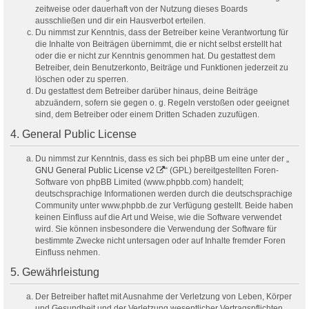
zeitweise oder dauerhaft von der Nutzung dieses Boards
ausschließen und dir ein Hausverbot erteilen.
Du nimmst zur Kenntnis, dass der Betreiber keine Verantwortung für
die Inhalte von Beiträgen übernimmt, die er nicht selbst erstellt hat
oder die er nicht zur Kenntnis genommen hat. Du gestattest dem
Betreiber, dein Benutzerkonto, Beiträge und Funktionen jederzeit zu
löschen oder zu sperren.
Du gestattest dem Betreiber darüber hinaus, deine Beiträge
abzuändern, sofern sie gegen o. g. Regeln verstoßen oder geeignet
sind, dem Betreiber oder einem Dritten Schaden zuzufügen.
4. General Public License
Du nimmst zur Kenntnis, dass es sich bei phpBB um eine unter der „
GNU General Public License v2
“ (GPL) bereitgestellten Foren-
Software von phpBB Limited (www.phpbb.com) handelt;
deutschsprachige Informationen werden durch die deutschsprachige
Community unter www.phpbb.de zur Verfügung gestellt. Beide haben
keinen Einfluss auf die Art und Weise, wie die Software verwendet
wird. Sie können insbesondere die Verwendung der Software für
bestimmte Zwecke nicht untersagen oder auf Inhalte fremder Foren
Einfluss nehmen.
5. Gewährleistung
Der Betreiber haftet mit Ausnahme der Verletzung von Leben, Körper
und Gesundheit und der Verletzung wesentlicher Vertragspflichten