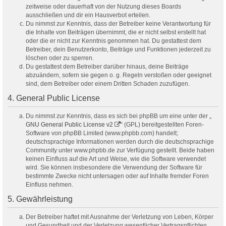
zeitweise oder dauerhaft von der Nutzung dieses Boards
ausschließen und dir ein Hausverbot erteilen.
Du nimmst zur Kenntnis, dass der Betreiber keine Verantwortung für
die Inhalte von Beiträgen übernimmt, die er nicht selbst erstellt hat
oder die er nicht zur Kenntnis genommen hat. Du gestattest dem
Betreiber, dein Benutzerkonto, Beiträge und Funktionen jederzeit zu
löschen oder zu sperren.
Du gestattest dem Betreiber darüber hinaus, deine Beiträge
abzuändern, sofern sie gegen o. g. Regeln verstoßen oder geeignet
sind, dem Betreiber oder einem Dritten Schaden zuzufügen.
4. General Public License
Du nimmst zur Kenntnis, dass es sich bei phpBB um eine unter der „
GNU General Public License v2
“ (GPL) bereitgestellten Foren-
Software von phpBB Limited (www.phpbb.com) handelt;
deutschsprachige Informationen werden durch die deutschsprachige
Community unter www.phpbb.de zur Verfügung gestellt. Beide haben
keinen Einfluss auf die Art und Weise, wie die Software verwendet
wird. Sie können insbesondere die Verwendung der Software für
bestimmte Zwecke nicht untersagen oder auf Inhalte fremder Foren
Einfluss nehmen.
5. Gewährleistung
Der Betreiber haftet mit Ausnahme der Verletzung von Leben, Körper
und Gesundheit und der Verletzung wesentlicher Vertragspflichten