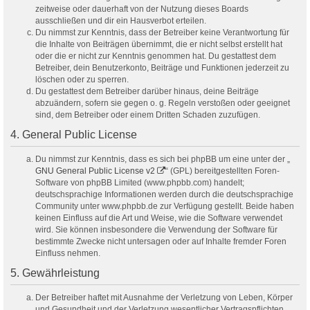
zeitweise oder dauerhaft von der Nutzung dieses Boards
ausschließen und dir ein Hausverbot erteilen.
Du nimmst zur Kenntnis, dass der Betreiber keine Verantwortung für
die Inhalte von Beiträgen übernimmt, die er nicht selbst erstellt hat
oder die er nicht zur Kenntnis genommen hat. Du gestattest dem
Betreiber, dein Benutzerkonto, Beiträge und Funktionen jederzeit zu
löschen oder zu sperren.
Du gestattest dem Betreiber darüber hinaus, deine Beiträge
abzuändern, sofern sie gegen o. g. Regeln verstoßen oder geeignet
sind, dem Betreiber oder einem Dritten Schaden zuzufügen.
4. General Public License
Du nimmst zur Kenntnis, dass es sich bei phpBB um eine unter der „
GNU General Public License v2
“ (GPL) bereitgestellten Foren-
Software von phpBB Limited (www.phpbb.com) handelt;
deutschsprachige Informationen werden durch die deutschsprachige
Community unter www.phpbb.de zur Verfügung gestellt. Beide haben
keinen Einfluss auf die Art und Weise, wie die Software verwendet
wird. Sie können insbesondere die Verwendung der Software für
bestimmte Zwecke nicht untersagen oder auf Inhalte fremder Foren
Einfluss nehmen.
5. Gewährleistung
Der Betreiber haftet mit Ausnahme der Verletzung von Leben, Körper
und Gesundheit und der Verletzung wesentlicher Vertragspflichten