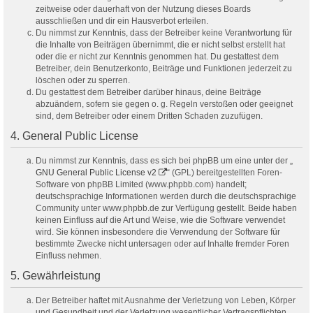
zeitweise oder dauerhaft von der Nutzung dieses Boards
ausschließen und dir ein Hausverbot erteilen.
Du nimmst zur Kenntnis, dass der Betreiber keine Verantwortung für
die Inhalte von Beiträgen übernimmt, die er nicht selbst erstellt hat
oder die er nicht zur Kenntnis genommen hat. Du gestattest dem
Betreiber, dein Benutzerkonto, Beiträge und Funktionen jederzeit zu
löschen oder zu sperren.
Du gestattest dem Betreiber darüber hinaus, deine Beiträge
abzuändern, sofern sie gegen o. g. Regeln verstoßen oder geeignet
sind, dem Betreiber oder einem Dritten Schaden zuzufügen.
4. General Public License
Du nimmst zur Kenntnis, dass es sich bei phpBB um eine unter der „
GNU General Public License v2
“ (GPL) bereitgestellten Foren-
Software von phpBB Limited (www.phpbb.com) handelt;
deutschsprachige Informationen werden durch die deutschsprachige
Community unter www.phpbb.de zur Verfügung gestellt. Beide haben
keinen Einfluss auf die Art und Weise, wie die Software verwendet
wird. Sie können insbesondere die Verwendung der Software für
bestimmte Zwecke nicht untersagen oder auf Inhalte fremder Foren
Einfluss nehmen.
5. Gewährleistung
Der Betreiber haftet mit Ausnahme der Verletzung von Leben, Körper
und Gesundheit und der Verletzung wesentlicher Vertragspflichten