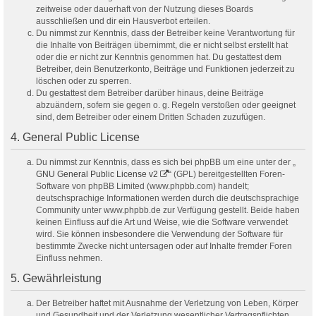
zeitweise oder dauerhaft von der Nutzung dieses Boards
ausschließen und dir ein Hausverbot erteilen.
Du nimmst zur Kenntnis, dass der Betreiber keine Verantwortung für
die Inhalte von Beiträgen übernimmt, die er nicht selbst erstellt hat
oder die er nicht zur Kenntnis genommen hat. Du gestattest dem
Betreiber, dein Benutzerkonto, Beiträge und Funktionen jederzeit zu
löschen oder zu sperren.
Du gestattest dem Betreiber darüber hinaus, deine Beiträge
abzuändern, sofern sie gegen o. g. Regeln verstoßen oder geeignet
sind, dem Betreiber oder einem Dritten Schaden zuzufügen.
4. General Public License
Du nimmst zur Kenntnis, dass es sich bei phpBB um eine unter der „
GNU General Public License v2
“ (GPL) bereitgestellten Foren-
Software von phpBB Limited (www.phpbb.com) handelt;
deutschsprachige Informationen werden durch die deutschsprachige
Community unter www.phpbb.de zur Verfügung gestellt. Beide haben
keinen Einfluss auf die Art und Weise, wie die Software verwendet
wird. Sie können insbesondere die Verwendung der Software für
bestimmte Zwecke nicht untersagen oder auf Inhalte fremder Foren
Einfluss nehmen.
5. Gewährleistung
Der Betreiber haftet mit Ausnahme der Verletzung von Leben, Körper
und Gesundheit und der Verletzung wesentlicher Vertragspflichten