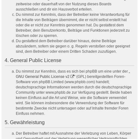
zeitweise oder dauerhaft von der Nutzung dieses Boards
ausschließen und dir ein Hausverbot erteilen.
Du nimmst zur Kenntnis, dass der Betreiber keine Verantwortung für
die Inhalte von Beiträgen übernimmt, die er nicht selbst erstellt hat
oder die er nicht zur Kenntnis genommen hat. Du gestattest dem
Betreiber, dein Benutzerkonto, Beiträge und Funktionen jederzeit zu
löschen oder zu sperren.
Du gestattest dem Betreiber darüber hinaus, deine Beiträge
abzuändern, sofern sie gegen o. g. Regeln verstoßen oder geeignet
sind, dem Betreiber oder einem Dritten Schaden zuzufügen.
4. General Public License
Du nimmst zur Kenntnis, dass es sich bei phpBB um eine unter der „
GNU General Public License v2
“ (GPL) bereitgestellten Foren-
Software von phpBB Limited (www.phpbb.com) handelt;
deutschsprachige Informationen werden durch die deutschsprachige
Community unter www.phpbb.de zur Verfügung gestellt. Beide haben
keinen Einfluss auf die Art und Weise, wie die Software verwendet
wird. Sie können insbesondere die Verwendung der Software für
bestimmte Zwecke nicht untersagen oder auf Inhalte fremder Foren
Einfluss nehmen.
5. Gewährleistung
Der Betreiber haftet mit Ausnahme der Verletzung von Leben, Körper
und Gesundheit und der Verletzung wesentlicher Vertragspflichten