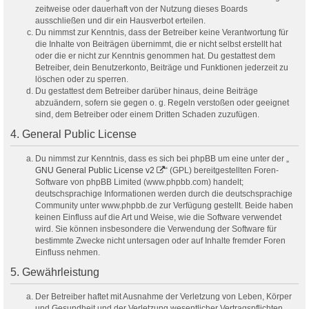
zeitweise oder dauerhaft von der Nutzung dieses Boards
ausschließen und dir ein Hausverbot erteilen.
Du nimmst zur Kenntnis, dass der Betreiber keine Verantwortung für
die Inhalte von Beiträgen übernimmt, die er nicht selbst erstellt hat
oder die er nicht zur Kenntnis genommen hat. Du gestattest dem
Betreiber, dein Benutzerkonto, Beiträge und Funktionen jederzeit zu
löschen oder zu sperren.
Du gestattest dem Betreiber darüber hinaus, deine Beiträge
abzuändern, sofern sie gegen o. g. Regeln verstoßen oder geeignet
sind, dem Betreiber oder einem Dritten Schaden zuzufügen.
4. General Public License
Du nimmst zur Kenntnis, dass es sich bei phpBB um eine unter der „
GNU General Public License v2
“ (GPL) bereitgestellten Foren-
Software von phpBB Limited (www.phpbb.com) handelt;
deutschsprachige Informationen werden durch die deutschsprachige
Community unter www.phpbb.de zur Verfügung gestellt. Beide haben
keinen Einfluss auf die Art und Weise, wie die Software verwendet
wird. Sie können insbesondere die Verwendung der Software für
bestimmte Zwecke nicht untersagen oder auf Inhalte fremder Foren
Einfluss nehmen.
5. Gewährleistung
Der Betreiber haftet mit Ausnahme der Verletzung von Leben, Körper
und Gesundheit und der Verletzung wesentlicher Vertragspflichten