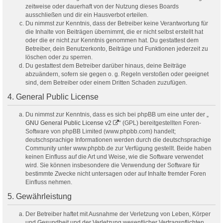
zeitweise oder dauerhaft von der Nutzung dieses Boards
ausschließen und dir ein Hausverbot erteilen.
Du nimmst zur Kenntnis, dass der Betreiber keine Verantwortung für
die Inhalte von Beiträgen übernimmt, die er nicht selbst erstellt hat
oder die er nicht zur Kenntnis genommen hat. Du gestattest dem
Betreiber, dein Benutzerkonto, Beiträge und Funktionen jederzeit zu
löschen oder zu sperren.
Du gestattest dem Betreiber darüber hinaus, deine Beiträge
abzuändern, sofern sie gegen o. g. Regeln verstoßen oder geeignet
sind, dem Betreiber oder einem Dritten Schaden zuzufügen.
4. General Public License
Du nimmst zur Kenntnis, dass es sich bei phpBB um eine unter der „
GNU General Public License v2
“ (GPL) bereitgestellten Foren-
Software von phpBB Limited (www.phpbb.com) handelt;
deutschsprachige Informationen werden durch die deutschsprachige
Community unter www.phpbb.de zur Verfügung gestellt. Beide haben
keinen Einfluss auf die Art und Weise, wie die Software verwendet
wird. Sie können insbesondere die Verwendung der Software für
bestimmte Zwecke nicht untersagen oder auf Inhalte fremder Foren
Einfluss nehmen.
5. Gewährleistung
Der Betreiber haftet mit Ausnahme der Verletzung von Leben, Körper
und Gesundheit und der Verletzung wesentlicher Vertragspflichten