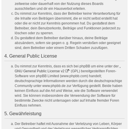
zeitweise oder dauerhaft von der Nutzung dieses Boards
ausschließen und dir ein Hausverbot erteilen.
Du nimmst zur Kenntnis, dass der Betreiber keine Verantwortung für
die Inhalte von Beiträgen übernimmt, die er nicht selbst erstellt hat
oder die er nicht zur Kenntnis genommen hat. Du gestattest dem
Betreiber, dein Benutzerkonto, Beiträge und Funktionen jederzeit zu
löschen oder zu sperren.
Du gestattest dem Betreiber darüber hinaus, deine Beiträge
abzuändern, sofern sie gegen o. g. Regeln verstoßen oder geeignet
sind, dem Betreiber oder einem Dritten Schaden zuzufügen.
4. General Public License
Du nimmst zur Kenntnis, dass es sich bei phpBB um eine unter der „
GNU General Public License v2
“ (GPL) bereitgestellten Foren-
Software von phpBB Limited (www.phpbb.com) handelt;
deutschsprachige Informationen werden durch die deutschsprachige
Community unter www.phpbb.de zur Verfügung gestellt. Beide haben
keinen Einfluss auf die Art und Weise, wie die Software verwendet
wird. Sie können insbesondere die Verwendung der Software für
bestimmte Zwecke nicht untersagen oder auf Inhalte fremder Foren
Einfluss nehmen.
5. Gewährleistung
Der Betreiber haftet mit Ausnahme der Verletzung von Leben, Körper
und Gesundheit und der Verletzung wesentlicher Vertragspflichten