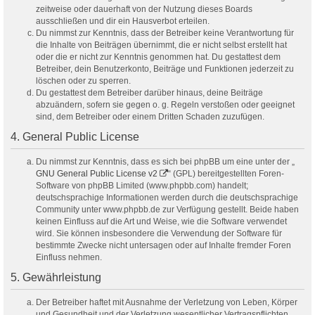
zeitweise oder dauerhaft von der Nutzung dieses Boards
ausschließen und dir ein Hausverbot erteilen.
Du nimmst zur Kenntnis, dass der Betreiber keine Verantwortung für
die Inhalte von Beiträgen übernimmt, die er nicht selbst erstellt hat
oder die er nicht zur Kenntnis genommen hat. Du gestattest dem
Betreiber, dein Benutzerkonto, Beiträge und Funktionen jederzeit zu
löschen oder zu sperren.
Du gestattest dem Betreiber darüber hinaus, deine Beiträge
abzuändern, sofern sie gegen o. g. Regeln verstoßen oder geeignet
sind, dem Betreiber oder einem Dritten Schaden zuzufügen.
4. General Public License
Du nimmst zur Kenntnis, dass es sich bei phpBB um eine unter der „
GNU General Public License v2
“ (GPL) bereitgestellten Foren-
Software von phpBB Limited (www.phpbb.com) handelt;
deutschsprachige Informationen werden durch die deutschsprachige
Community unter www.phpbb.de zur Verfügung gestellt. Beide haben
keinen Einfluss auf die Art und Weise, wie die Software verwendet
wird. Sie können insbesondere die Verwendung der Software für
bestimmte Zwecke nicht untersagen oder auf Inhalte fremder Foren
Einfluss nehmen.
5. Gewährleistung
Der Betreiber haftet mit Ausnahme der Verletzung von Leben, Körper
und Gesundheit und der Verletzung wesentlicher Vertragspflichten