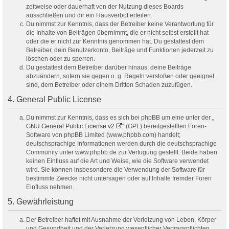
zeitweise oder dauerhaft von der Nutzung dieses Boards
ausschließen und dir ein Hausverbot erteilen.
Du nimmst zur Kenntnis, dass der Betreiber keine Verantwortung für
die Inhalte von Beiträgen übernimmt, die er nicht selbst erstellt hat
oder die er nicht zur Kenntnis genommen hat. Du gestattest dem
Betreiber, dein Benutzerkonto, Beiträge und Funktionen jederzeit zu
löschen oder zu sperren.
Du gestattest dem Betreiber darüber hinaus, deine Beiträge
abzuändern, sofern sie gegen o. g. Regeln verstoßen oder geeignet
sind, dem Betreiber oder einem Dritten Schaden zuzufügen.
4. General Public License
Du nimmst zur Kenntnis, dass es sich bei phpBB um eine unter der „
GNU General Public License v2
“ (GPL) bereitgestellten Foren-
Software von phpBB Limited (www.phpbb.com) handelt;
deutschsprachige Informationen werden durch die deutschsprachige
Community unter www.phpbb.de zur Verfügung gestellt. Beide haben
keinen Einfluss auf die Art und Weise, wie die Software verwendet
wird. Sie können insbesondere die Verwendung der Software für
bestimmte Zwecke nicht untersagen oder auf Inhalte fremder Foren
Einfluss nehmen.
5. Gewährleistung
Der Betreiber haftet mit Ausnahme der Verletzung von Leben, Körper
und Gesundheit und der Verletzung wesentlicher Vertragspflichten