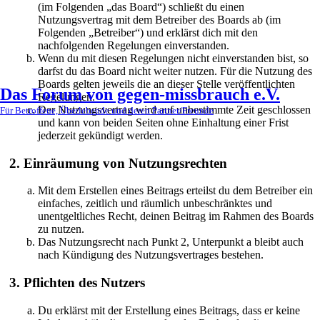
(im Folgenden „das Board“) schließt du einen
Nutzungsvertrag mit dem Betreiber des Boards ab (im
Folgenden „Betreiber“) und erklärst dich mit den
nachfolgenden Regelungen einverstanden.
Wenn du mit diesen Regelungen nicht einverstanden bist, so
darfst du das Board nicht weiter nutzen. Für die Nutzung des
Boards gelten jeweils die an dieser Stelle veröffentlichten
Das Forum von gegen-missbrauch e.V.
Regelungen.
Der Nutzungsvertrag wird auf unbestimmte Zeit geschlossen
Für Betroffene, Überlebende und deren Partner/Freunde
und kann von beiden Seiten ohne Einhaltung einer Frist
jederzeit gekündigt werden.
2. Einräumung von Nutzungsrechten
Mit dem Erstellen eines Beitrags erteilst du dem Betreiber ein
einfaches, zeitlich und räumlich unbeschränktes und
unentgeltliches Recht, deinen Beitrag im Rahmen des Boards
zu nutzen.
Das Nutzungsrecht nach Punkt 2, Unterpunkt a bleibt auch
nach Kündigung des Nutzungsvertrages bestehen.
3. Pflichten des Nutzers
Du erklärst mit der Erstellung eines Beitrags, dass er keine