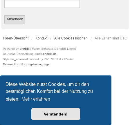
Foren-Übersicht
Kontakt
Alle Cookies löschen
Alle Zeiten sind
UTC
Powered by
phpBB
® Forum Software © phpBB Limited
Deutsche Übersetzung durch
phpBB.de
Style
we_universal
created by INVENTEA & v12mike
Datenschutz
Nutzungsbedingungen
Diese Website nutzt Cookies, um dir den
bestmöglichen Komfort bei der Nutzung zu
bieten.
Mehr erfahren
Verstanden!