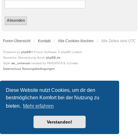
Foren-Übersicht
Kontakt
Alle Cookies löschen
Alle Zeiten sind
UTC
Powered by
phpBB
® Forum Software © phpBB Limited
Deutsche Übersetzung durch
phpBB.de
Style
we_universal
created by INVENTEA & v12mike
Datenschutz
Nutzungsbedingungen
Diese Website nutzt Cookies, um dir den
bestmöglichen Komfort bei der Nutzung zu
bieten.
Mehr erfahren
Verstanden!