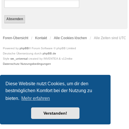
Foren-Übersicht
Kontakt
Alle Cookies löschen
Alle Zeiten sind
UTC
Powered by
phpBB
® Forum Software © phpBB Limited
Deutsche Übersetzung durch
phpBB.de
Style
we_universal
created by INVENTEA & v12mike
Datenschutz
Nutzungsbedingungen
Diese Website nutzt Cookies, um dir den
bestmöglichen Komfort bei der Nutzung zu
bieten.
Mehr erfahren
Verstanden!