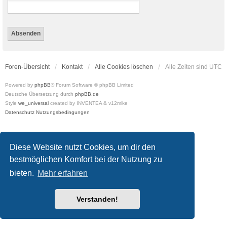
Foren-Übersicht
Kontakt
Alle Cookies löschen
Alle Zeiten sind
UTC
Powered by
phpBB
® Forum Software © phpBB Limited
Deutsche Übersetzung durch
phpBB.de
Style
we_universal
created by INVENTEA & v12mike
Datenschutz
Nutzungsbedingungen
Diese Website nutzt Cookies, um dir den
bestmöglichen Komfort bei der Nutzung zu
bieten.
Mehr erfahren
Verstanden!