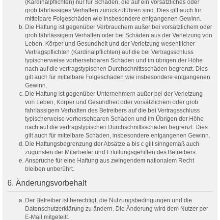
(Kardinalpflichten) nur für Schäden, die auf ein vorsätzliches oder
grob fahrlässiges Verhalten zurückzuführen sind. Dies gilt auch für
mittelbare Folgeschäden wie insbesondere entgangenen Gewinn.
Die Haftung ist gegenüber Verbrauchern außer bei vorsätzlichem oder
grob fahrlässigem Verhalten oder bei Schäden aus der Verletzung von
Leben, Körper und Gesundheit und der Verletzung wesentlicher
Vertragspflichten (Kardinalpflichten) auf die bei Vertragsschluss
typischerweise vorhersehbaren Schäden und im übrigen der Höhe
nach auf die vertragstypischen Durchschnittsschäden begrenzt. Dies
gilt auch für mittelbare Folgeschäden wie insbesondere entgangenen
Gewinn.
Die Haftung ist gegenüber Unternehmern außer bei der Verletzung
von Leben, Körper und Gesundheit oder vorsätzlichem oder grob
fahrlässigem Verhalten des Betreibers auf die bei Vertragsschluss
typischerweise vorhersehbaren Schäden und im Übrigen der Höhe
nach auf die vertragstypischen Durchschnittsschäden begrenzt. Dies
gilt auch für mittelbare Schäden, insbesondere entgangenen Gewinn.
Die Haftungsbegrenzung der Absätze a bis c gilt sinngemäß auch
zugunsten der Mitarbeiter und Erfüllungsgehilfen des Betreibers.
Ansprüche für eine Haftung aus zwingendem nationalem Recht
bleiben unberührt.
6. Änderungsvorbehalt
Der Betreiber ist berechtigt, die Nutzungsbedingungen und die
Datenschutzerklärung zu ändern. Die Änderung wird dem Nutzer per
E-Mail mitgeteilt.