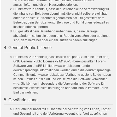
zeitweise oder dauerhaft von der Nutzung dieses Boards
ausschließen und dir ein Hausverbot erteilen.
Du nimmst zur Kenntnis, dass der Betreiber keine Verantwortung für
die Inhalte von Beiträgen übernimmt, die er nicht selbst erstellt hat
oder die er nicht zur Kenntnis genommen hat. Du gestattest dem
Betreiber, dein Benutzerkonto, Beiträge und Funktionen jederzeit zu
löschen oder zu sperren.
Du gestattest dem Betreiber darüber hinaus, deine Beiträge
abzuändern, sofern sie gegen o. g. Regeln verstoßen oder geeignet
sind, dem Betreiber oder einem Dritten Schaden zuzufügen.
4. General Public License
Du nimmst zur Kenntnis, dass es sich bei phpBB um eine unter der „
GNU General Public License v2
“ (GPL) bereitgestellten Foren-
Software von phpBB Limited (www.phpbb.com) handelt;
deutschsprachige Informationen werden durch die deutschsprachige
Community unter www.phpbb.de zur Verfügung gestellt. Beide haben
keinen Einfluss auf die Art und Weise, wie die Software verwendet
wird. Sie können insbesondere die Verwendung der Software für
bestimmte Zwecke nicht untersagen oder auf Inhalte fremder Foren
Einfluss nehmen.
5. Gewährleistung
Der Betreiber haftet mit Ausnahme der Verletzung von Leben, Körper
und Gesundheit und der Verletzung wesentlicher Vertragspflichten