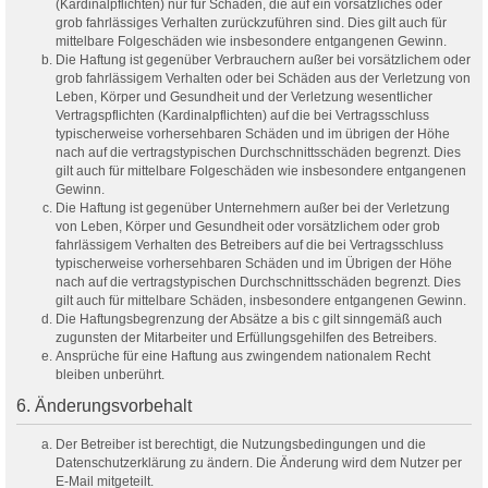
(Kardinalpflichten) nur für Schäden, die auf ein vorsätzliches oder
grob fahrlässiges Verhalten zurückzuführen sind. Dies gilt auch für
mittelbare Folgeschäden wie insbesondere entgangenen Gewinn.
Die Haftung ist gegenüber Verbrauchern außer bei vorsätzlichem oder
grob fahrlässigem Verhalten oder bei Schäden aus der Verletzung von
Leben, Körper und Gesundheit und der Verletzung wesentlicher
Vertragspflichten (Kardinalpflichten) auf die bei Vertragsschluss
typischerweise vorhersehbaren Schäden und im übrigen der Höhe
nach auf die vertragstypischen Durchschnittsschäden begrenzt. Dies
gilt auch für mittelbare Folgeschäden wie insbesondere entgangenen
Gewinn.
Die Haftung ist gegenüber Unternehmern außer bei der Verletzung
von Leben, Körper und Gesundheit oder vorsätzlichem oder grob
fahrlässigem Verhalten des Betreibers auf die bei Vertragsschluss
typischerweise vorhersehbaren Schäden und im Übrigen der Höhe
nach auf die vertragstypischen Durchschnittsschäden begrenzt. Dies
gilt auch für mittelbare Schäden, insbesondere entgangenen Gewinn.
Die Haftungsbegrenzung der Absätze a bis c gilt sinngemäß auch
zugunsten der Mitarbeiter und Erfüllungsgehilfen des Betreibers.
Ansprüche für eine Haftung aus zwingendem nationalem Recht
bleiben unberührt.
6. Änderungsvorbehalt
Der Betreiber ist berechtigt, die Nutzungsbedingungen und die
Datenschutzerklärung zu ändern. Die Änderung wird dem Nutzer per
E-Mail mitgeteilt.