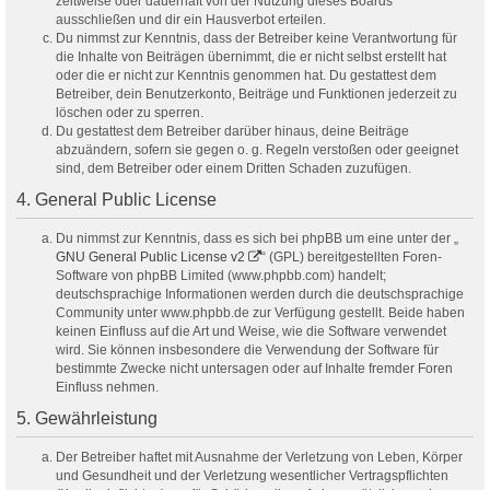
zeitweise oder dauerhaft von der Nutzung dieses Boards
ausschließen und dir ein Hausverbot erteilen.
Du nimmst zur Kenntnis, dass der Betreiber keine Verantwortung für
die Inhalte von Beiträgen übernimmt, die er nicht selbst erstellt hat
oder die er nicht zur Kenntnis genommen hat. Du gestattest dem
Betreiber, dein Benutzerkonto, Beiträge und Funktionen jederzeit zu
löschen oder zu sperren.
Du gestattest dem Betreiber darüber hinaus, deine Beiträge
abzuändern, sofern sie gegen o. g. Regeln verstoßen oder geeignet
sind, dem Betreiber oder einem Dritten Schaden zuzufügen.
4. General Public License
Du nimmst zur Kenntnis, dass es sich bei phpBB um eine unter der „
GNU General Public License v2
“ (GPL) bereitgestellten Foren-
Software von phpBB Limited (www.phpbb.com) handelt;
deutschsprachige Informationen werden durch die deutschsprachige
Community unter www.phpbb.de zur Verfügung gestellt. Beide haben
keinen Einfluss auf die Art und Weise, wie die Software verwendet
wird. Sie können insbesondere die Verwendung der Software für
bestimmte Zwecke nicht untersagen oder auf Inhalte fremder Foren
Einfluss nehmen.
5. Gewährleistung
Der Betreiber haftet mit Ausnahme der Verletzung von Leben, Körper
und Gesundheit und der Verletzung wesentlicher Vertragspflichten