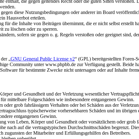
alte enthält, die gegen geltendes Recht oder die guten Sitten verstoßen. 
rwenden.
n gegen diese Nutzungsbedingungen oder anderer im Board veröffentli
in Hausverbot erteilen.
für die Inhalte von Beiträgen übernimmt, die er nicht selbst erstellt 
it zu löschen oder zu sperren.
uändern, sofern sie gegen o. g. Regeln verstoßen oder geeignet sind, 
 der „
GNU General Public License v2
“ (GPL) bereitgestellten Foren
hige Community unter www.phpbb.de zur Verfügung gestellt. Beide hab
oftware für bestimmte Zwecke nicht untersagen oder auf Inhalte frem
rper und Gesundheit und der Verletzung wesentlicher Vertragspflichten
ch für mittelbare Folgeschäden wie insbesondere entgangenen Gewinn.
em oder grob fahrlässigem Verhalten oder bei Schäden aus der Verletz
i Vertragsschluss typischerweise vorhersehbaren Schäden und im übrigen
besondere entgangenen Gewinn.
ng von Leben, Körper und Gesundheit oder vorsätzlichem oder grob fah
e nach auf die vertragstypischen Durchschnittsschäden begrenzt. Dies
h zugunsten der Mitarbeiter und Erfüllungsgehilfen des Betreibers.
bleiben unberührt.