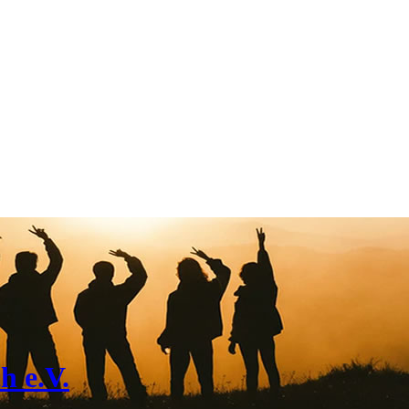
h e.V.