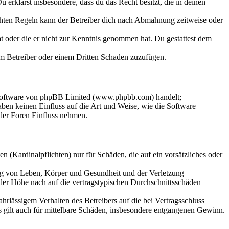
Du erklärst insbesondere, dass du das Recht besitzt, die in deinen
chten Regeln kann der Betreiber dich nach Abmahnung zeitweise oder
hat oder die er nicht zur Kenntnis genommen hat. Du gestattest dem
dem Betreiber oder einem Dritten Schaden zuzufügen.
-Software von phpBB Limited (www.phpbb.com) handelt;
en keinen Einfluss auf die Art und Weise, wie die Software
der Foren Einfluss nehmen.
 (Kardinalpflichten) nur für Schäden, die auf ein vorsätzliches oder
ung von Leben, Körper und Gesundheit und der Verletzung
 der Höhe nach auf die vertragstypischen Durchschnittsschäden
rlässigem Verhalten des Betreibers auf die bei Vertragsschluss
 gilt auch für mittelbare Schäden, insbesondere entgangenen Gewinn.