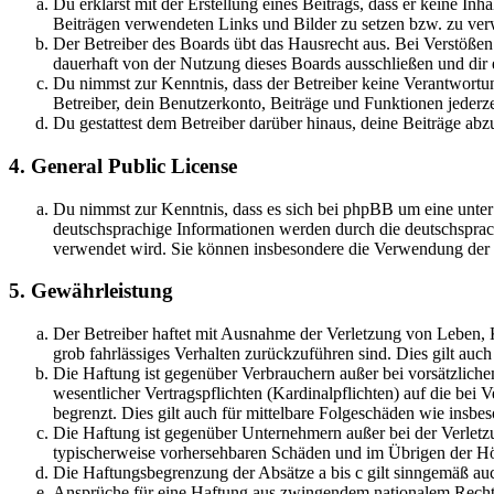
Du erklärst mit der Erstellung eines Beitrags, dass er keine Inh
Beiträgen verwendeten Links und Bilder zu setzen bzw. zu ve
Der Betreiber des Boards übt das Hausrecht aus. Bei Verstöße
dauerhaft von der Nutzung dieses Boards ausschließen und dir e
Du nimmst zur Kenntnis, dass der Betreiber keine Verantwortung 
Betreiber, dein Benutzerkonto, Beiträge und Funktionen jederze
Du gestattest dem Betreiber darüber hinaus, deine Beiträge abz
4. General Public License
Du nimmst zur Kenntnis, dass es sich bei phpBB um eine unter
deutschsprachige Informationen werden durch die deutschsprac
verwendet wird. Sie können insbesondere die Verwendung der S
5. Gewährleistung
Der Betreiber haftet mit Ausnahme der Verletzung von Leben, Kö
grob fahrlässiges Verhalten zurückzuführen sind. Dies gilt au
Die Haftung ist gegenüber Verbrauchern außer bei vorsätzlich
wesentlicher Vertragspflichten (Kardinalpflichten) auf die be
begrenzt. Dies gilt auch für mittelbare Folgeschäden wie ins
Die Haftung ist gegenüber Unternehmern außer bei der Verletzu
typischerweise vorhersehbaren Schäden und im Übrigen der Höh
Die Haftungsbegrenzung der Absätze a bis c gilt sinngemäß auc
Ansprüche für eine Haftung aus zwingendem nationalem Recht 