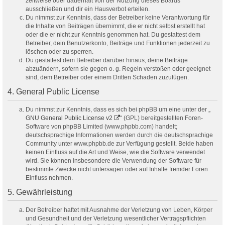
zeitweise oder dauerhaft von der Nutzung dieses Boards
ausschließen und dir ein Hausverbot erteilen.
Du nimmst zur Kenntnis, dass der Betreiber keine Verantwortung für
die Inhalte von Beiträgen übernimmt, die er nicht selbst erstellt hat
oder die er nicht zur Kenntnis genommen hat. Du gestattest dem
Betreiber, dein Benutzerkonto, Beiträge und Funktionen jederzeit zu
löschen oder zu sperren.
Du gestattest dem Betreiber darüber hinaus, deine Beiträge
abzuändern, sofern sie gegen o. g. Regeln verstoßen oder geeignet
sind, dem Betreiber oder einem Dritten Schaden zuzufügen.
4. General Public License
Du nimmst zur Kenntnis, dass es sich bei phpBB um eine unter der „
GNU General Public License v2
“ (GPL) bereitgestellten Foren-
Software von phpBB Limited (www.phpbb.com) handelt;
deutschsprachige Informationen werden durch die deutschsprachige
Community unter www.phpbb.de zur Verfügung gestellt. Beide haben
keinen Einfluss auf die Art und Weise, wie die Software verwendet
wird. Sie können insbesondere die Verwendung der Software für
bestimmte Zwecke nicht untersagen oder auf Inhalte fremder Foren
Einfluss nehmen.
5. Gewährleistung
Der Betreiber haftet mit Ausnahme der Verletzung von Leben, Körper
und Gesundheit und der Verletzung wesentlicher Vertragspflichten