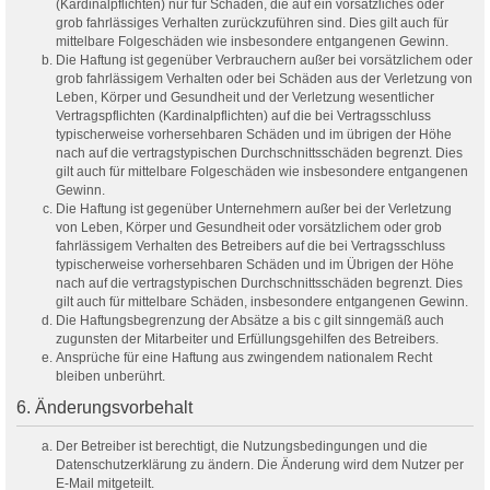
(Kardinalpflichten) nur für Schäden, die auf ein vorsätzliches oder
grob fahrlässiges Verhalten zurückzuführen sind. Dies gilt auch für
mittelbare Folgeschäden wie insbesondere entgangenen Gewinn.
Die Haftung ist gegenüber Verbrauchern außer bei vorsätzlichem oder
grob fahrlässigem Verhalten oder bei Schäden aus der Verletzung von
Leben, Körper und Gesundheit und der Verletzung wesentlicher
Vertragspflichten (Kardinalpflichten) auf die bei Vertragsschluss
typischerweise vorhersehbaren Schäden und im übrigen der Höhe
nach auf die vertragstypischen Durchschnittsschäden begrenzt. Dies
gilt auch für mittelbare Folgeschäden wie insbesondere entgangenen
Gewinn.
Die Haftung ist gegenüber Unternehmern außer bei der Verletzung
von Leben, Körper und Gesundheit oder vorsätzlichem oder grob
fahrlässigem Verhalten des Betreibers auf die bei Vertragsschluss
typischerweise vorhersehbaren Schäden und im Übrigen der Höhe
nach auf die vertragstypischen Durchschnittsschäden begrenzt. Dies
gilt auch für mittelbare Schäden, insbesondere entgangenen Gewinn.
Die Haftungsbegrenzung der Absätze a bis c gilt sinngemäß auch
zugunsten der Mitarbeiter und Erfüllungsgehilfen des Betreibers.
Ansprüche für eine Haftung aus zwingendem nationalem Recht
bleiben unberührt.
6. Änderungsvorbehalt
Der Betreiber ist berechtigt, die Nutzungsbedingungen und die
Datenschutzerklärung zu ändern. Die Änderung wird dem Nutzer per
E-Mail mitgeteilt.