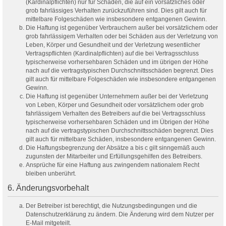
(Kardinalpflichten) nur für Schäden, die auf ein vorsätzliches oder
grob fahrlässiges Verhalten zurückzuführen sind. Dies gilt auch für
mittelbare Folgeschäden wie insbesondere entgangenen Gewinn.
Die Haftung ist gegenüber Verbrauchern außer bei vorsätzlichem oder
grob fahrlässigem Verhalten oder bei Schäden aus der Verletzung von
Leben, Körper und Gesundheit und der Verletzung wesentlicher
Vertragspflichten (Kardinalpflichten) auf die bei Vertragsschluss
typischerweise vorhersehbaren Schäden und im übrigen der Höhe
nach auf die vertragstypischen Durchschnittsschäden begrenzt. Dies
gilt auch für mittelbare Folgeschäden wie insbesondere entgangenen
Gewinn.
Die Haftung ist gegenüber Unternehmern außer bei der Verletzung
von Leben, Körper und Gesundheit oder vorsätzlichem oder grob
fahrlässigem Verhalten des Betreibers auf die bei Vertragsschluss
typischerweise vorhersehbaren Schäden und im Übrigen der Höhe
nach auf die vertragstypischen Durchschnittsschäden begrenzt. Dies
gilt auch für mittelbare Schäden, insbesondere entgangenen Gewinn.
Die Haftungsbegrenzung der Absätze a bis c gilt sinngemäß auch
zugunsten der Mitarbeiter und Erfüllungsgehilfen des Betreibers.
Ansprüche für eine Haftung aus zwingendem nationalem Recht
bleiben unberührt.
6. Änderungsvorbehalt
Der Betreiber ist berechtigt, die Nutzungsbedingungen und die
Datenschutzerklärung zu ändern. Die Änderung wird dem Nutzer per
E-Mail mitgeteilt.