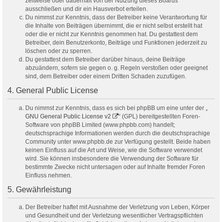
zeitweise oder dauerhaft von der Nutzung dieses Boards
ausschließen und dir ein Hausverbot erteilen.
Du nimmst zur Kenntnis, dass der Betreiber keine Verantwortung für
die Inhalte von Beiträgen übernimmt, die er nicht selbst erstellt hat
oder die er nicht zur Kenntnis genommen hat. Du gestattest dem
Betreiber, dein Benutzerkonto, Beiträge und Funktionen jederzeit zu
löschen oder zu sperren.
Du gestattest dem Betreiber darüber hinaus, deine Beiträge
abzuändern, sofern sie gegen o. g. Regeln verstoßen oder geeignet
sind, dem Betreiber oder einem Dritten Schaden zuzufügen.
4. General Public License
Du nimmst zur Kenntnis, dass es sich bei phpBB um eine unter der „
GNU General Public License v2
“ (GPL) bereitgestellten Foren-
Software von phpBB Limited (www.phpbb.com) handelt;
deutschsprachige Informationen werden durch die deutschsprachige
Community unter www.phpbb.de zur Verfügung gestellt. Beide haben
keinen Einfluss auf die Art und Weise, wie die Software verwendet
wird. Sie können insbesondere die Verwendung der Software für
bestimmte Zwecke nicht untersagen oder auf Inhalte fremder Foren
Einfluss nehmen.
5. Gewährleistung
Der Betreiber haftet mit Ausnahme der Verletzung von Leben, Körper
und Gesundheit und der Verletzung wesentlicher Vertragspflichten